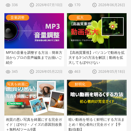
336
2026年07月10日
170
2026年06月26日
音量調整
拡大
MP3の音量を調整する方法：簡単方
【高画質重視】パソコンで動画を拡
法からプロの音声編集までお揃いご
大する3つの方法を解説｜動画を拡
i
紹介
大してもぼやけない
345
2026年05月22日
463
2026年05月18日
写真を綺麗に
鮮明化
画質の悪い写真を綺麗にする完全ガ
暗い動画を明るく鮮明にする方法ま
イド｜ぼやけ・ノイズの原因別改善
とめ！初心者向け完全ガイド【手
＋無料AIツール9選
動/自動】