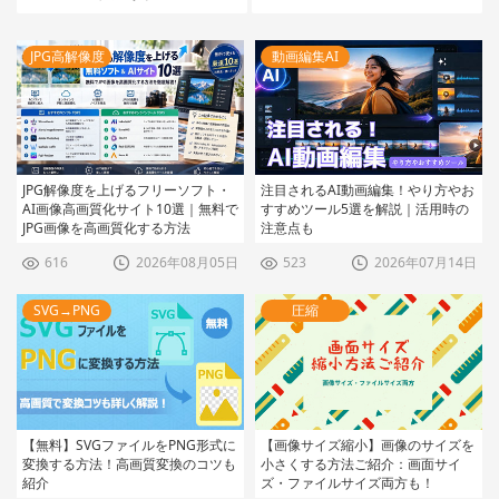
JPG高解像度
動画編集AI
JPG解像度を上げるフリーソフト・
注目されるAI動画編集！やり方やお
AI画像高画質化サイト10選｜無料で
すすめツール5選を解説｜活用時の
お
JPG画像を高画質化する方法
注意点も
616
2026年08月05日
523
2026年07月14日
SVG→PNG
圧縮
【無料】SVGファイルをPNG形式に
【画像サイズ縮小】画像のサイズを
変換する方法！高画質変換のコツも
小さくする方法ご紹介：画面サイ
紹介
ズ・ファイルサイズ両方も！
W