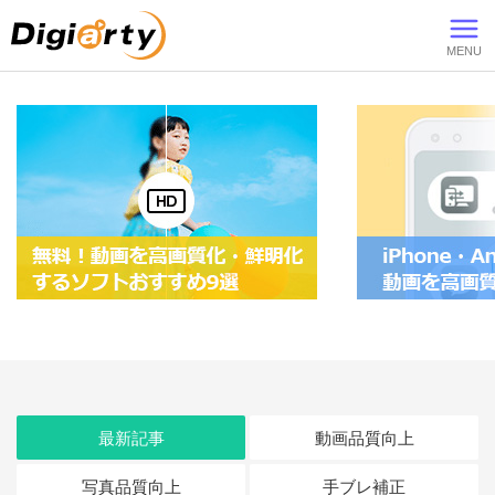
Digiarty
最新記事
動画品質向上
写真品質向上
手ブレ補正