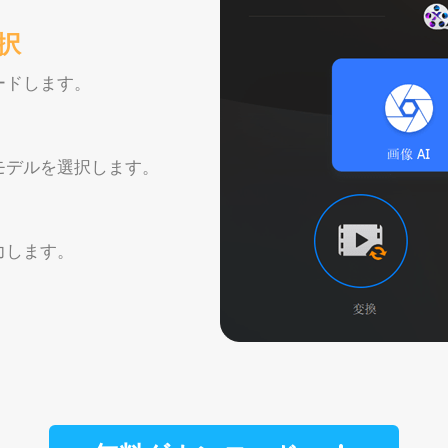
選択
ードします。
モデルを選択します。
力します。