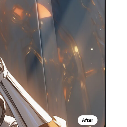
After