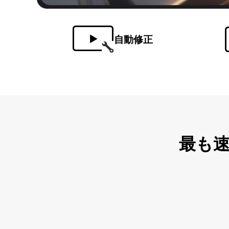
自動修正
最も速