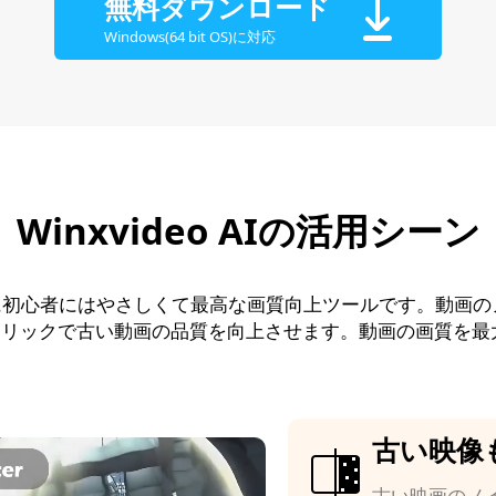
無料ダウンロード
Windows(64 bit OS)に対応
Winxvideo AIの活用シーン
を搭載し、特に初心者にはやさしくて最高な画質向上ツールです。
リックで古い動画の品質を向上させます。動画の画質を最
古い映像
古い映画のノ