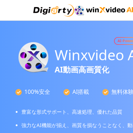
AI 搭載ツール
動画関連のコツ
AI-Powe
動画高画質化
Winxvideo 
動画高画質化
AI 高画質化ソフト
AI動画高画質化
AIフレーム補間
写真高画質化
AI写真高画質化ソフ
AI手ぶれ補正
100%安全
AI搭載
無料体
写真高画質化
顔写真レタッチ
AI自動レタッチソフ
その他のコツ
豊富な形式サポート、高速処理、優れた品質
白黒写真のカラー化
強力なAI機能が揃え、画質を損なうことなく、
AI白黒写真カラー化