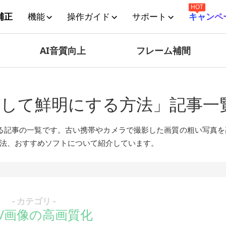
HOT
補正
機能
操作ガイド
サポート
キャンペ
AI音質向上
フレーム補間
にして鮮明にする方法」記事一
る記事の一覧です。古い携帯やカメラで撮影した画質の粗い写真を
法、おすすめソフトについて紹介しています。
- カテゴリ -
/画像の高画質化