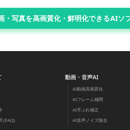
画・写真を高画質化・鮮明化できるAIソ
て
動画・音声AI
AI動画高画質化
AIフレーム補間
件
AI手ぶれ補正
(FAQ)
AI音声ノイズ除去