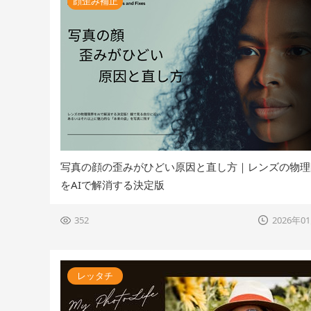
顔歪み補正
写真の顔の歪みがひどい原因と直し方｜レンズの物理
をAIで解消する決定版
352
2026年0
レッタチ