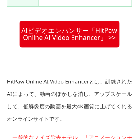
AIビデオエンハンサー「HitPaw
Online AI Video Enhancer」 >>
HitPaw Online AI Video Enhancerとは、訓練された
AIによって、動画のぼかしを消し、アップスケール
して、低解像度の動画を最大4K画質に上げてくれる
オンラインサイトです。
「一般的なノイズ除去モデル」「アニメーションモ