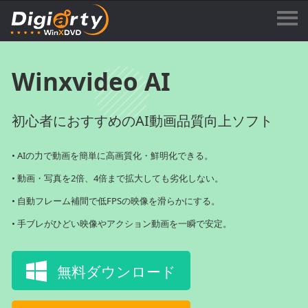
Winxvideo AI
初心者におすすめのAI動画品質向上ソフト
• AIの力で動画を簡単に高画質化・鮮明化できる。
• 動画・写真を2倍、4倍まで拡大しても劣化しない。
• 自動フレーム補間で低FPSの映像を滑らかにする。
• 手ブレがひどい映像やアクション動画を一瞬で安定。
無料ダウンロード