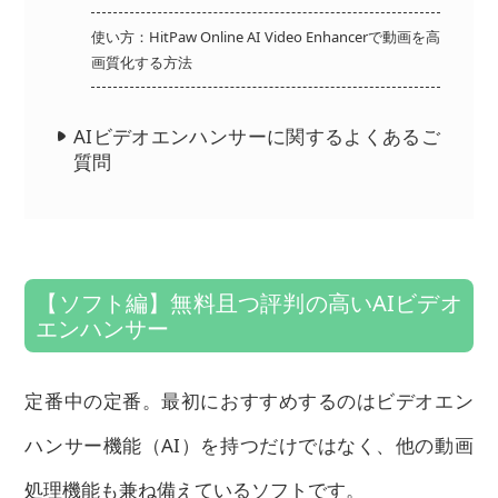
使い方：HitPaw Online AI Video Enhancerで動画を高
画質化する方法
AIビデオエンハンサーに関するよくあるご
質問
【ソフト編】無料且つ評判の高いAIビデオ
エンハンサー
定番中の定番。最初におすすめするのはビデオエン
ハンサー機能（AI）を持つだけではなく、他の動画
処理機能も兼ね備えているソフトです。