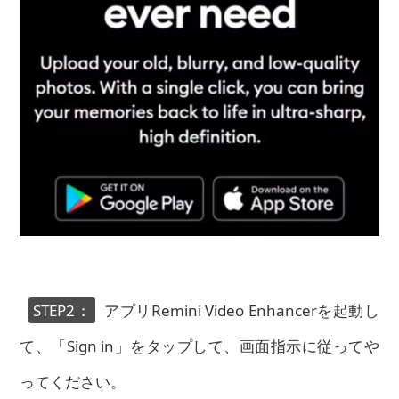
STEP2：
アプリRemini Video Enhancerを起動し
て、「Sign in」をタップして、画面指示に従ってや
ってください。