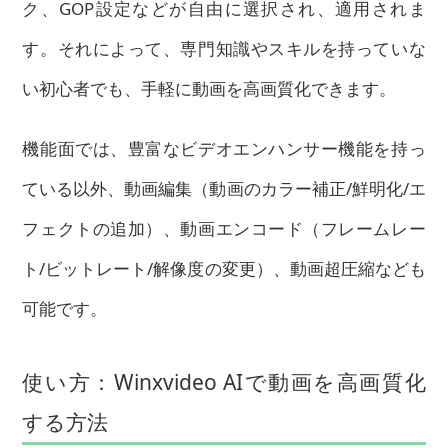
ク、GOP設定などが自由に選択され、適用されま
す。それによって、専門知識やスキルを持っていな
い初心者でも、手軽に動画を高画質化できます。
機能面では、豊富なビデオエンハンサー機能を持っ
ている以外、動画編集（動画のカラー補正/鮮明化/エ
フェクトの追加）、動画エンコード（フレームレー
ト/ビットレート/解像度の変更）、動画超圧縮なども
可能です。
使い方：Winxvideo AIで動画を高画質化
する方法