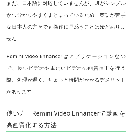
まだ、日本語に対応していませんが、UIがシンプル
かつ分かりやすくまとまっているため、英語が苦手
な日本人の方々でも操作に戸惑うことは殆どありま
せん。
Remini Video Enhancerはアプリケーションなの
で、長いビデオや重たいビデオの画質補正を行う
際、処理が遅く、ちょっと時間がかかるデメリット
があります。
使い方：Remini Video Enhancerで動画を
高画質化する方法