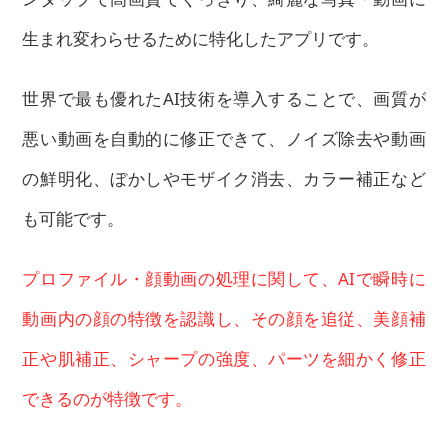
生まれ変わらせるために特化したアプリです。
世界で最も優れたAI技術を導入することで、画質が
悪い動画を自動的に修正できて、ノイズ除去や動画
の鮮明化、ぼかしやモザイク消去、カラー補正など
も可能です。
プロファイル・顔動画の処理に関して、AIで瞬時に
動画内の顔の特徴を認識し、その顔を追従、美顔補
正や肌補正、シャープの強度、パーツを細かく修正
できるのが特徴です。