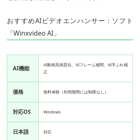
おすすめAIビデオエンハンサー：ソフト
「Winxvideo AI」
AI動画高画質化、AIフレーム補間、AI手ぶれ補
AI機能
正
価格
無料体験（利用期間には制限なし）
対応OS
Windows
日本語
対応