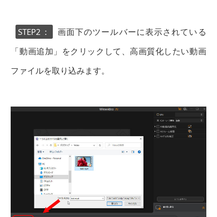
STEP2：
画面下のツールバーに表示されている
「動画追加」をクリックして、高画質化したい動画
ファイルを取り込みます。