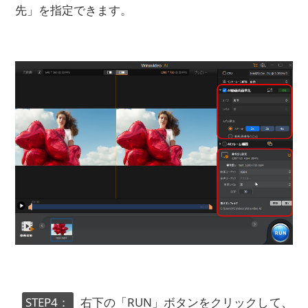
先」を指定できます。
STEP4：
右下の「RUN」ボタンをクリックして、