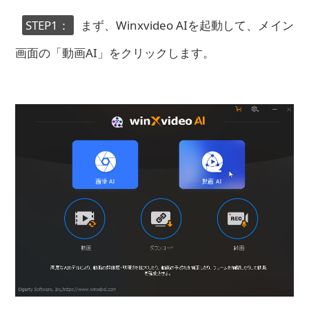
STEP1：
まず、Winxvideo AIを起動して、メイン
画面の「動画AI」をクリックします。