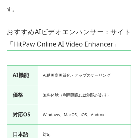
す。
おすすめAIビデオエンハンサー：サイト
「HitPaw Online AI Video Enhancer」
AI機能
AI動画高画質化・アップスケーリング
価格
無料体験（利用回数には制限があり）
対応OS
Windows、MacOS、iOS、Android
日本語
対応