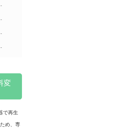
料変
どの機器で再生
いため、専