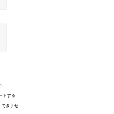
さ
で、
ートする
とはできませ