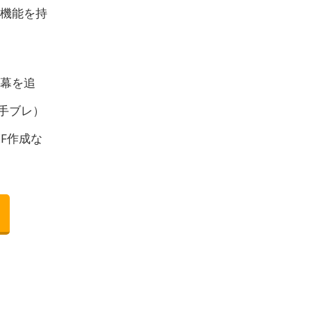
る機能を持
幕を追
手ブレ）
F作成な