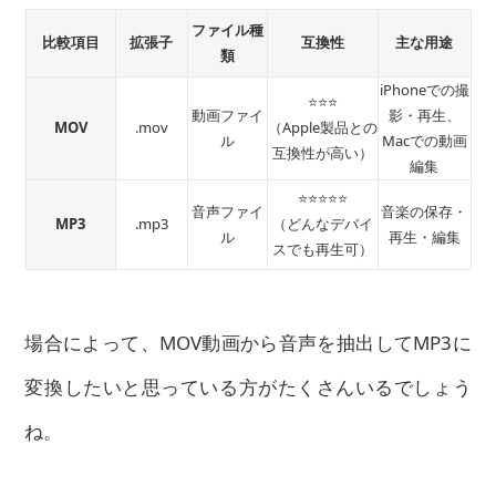
ファイル種
比較項目
拡張子
互換性
主な用途
類
iPhoneでの撮
⭐⭐⭐
動画ファイ
影・再生、
MOV
.mov
（Apple製品との
ル
Macでの動画
互換性が高い）
編集
⭐⭐⭐⭐⭐
音声ファイ
音楽の保存・
MP3
.mp3
（どんなデバイ
ル
再生・編集
スでも再生可）
場合によって、MOV動画から音声を抽出してMP3に
変換したいと思っている方がたくさんいるでしょう
ね。