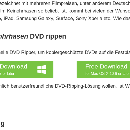
ezeichnet mit mehreren Filmpreisen, unter anderem Deutsch
lm Keinohrhasen so beliebt ist, kommt bei vielen der Wuns
 iPad, Samsung Galaxy, Surface, Sony Xperia etc. Wie das g
ohrhasen
DVD rippen
elle DVD Ripper, um kopiergeschützte DVDs auf die Festplat
 Download
Free Download
 or later
for Mac OS X 10.6 or later
emlich benutzerfreundliche DVD-Ripping-Lösung wollen, ist 
ng