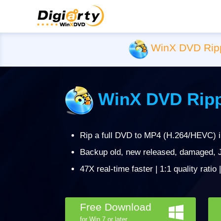
WinX DVD Rip
WinX DVD Ripp
Rip a full DVD to MP4 (H.264/HEVC) 
Backup old, new released, damaged, J
47X real-time faster | 1:1 quality ratio
Free Download
for Win 7 or later