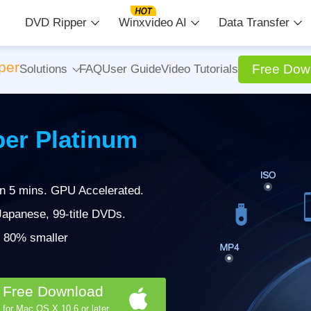
DVD Ripper
Winxvideo AI
Data Transfer
per
Free Dow
Solutions
FAQ
User Guide
Video Tutorials
er Platinum
in 5 mins. GPU Accelerated.
apanese, 99-title DVDs.
 | 80% smaller
Free Download
for Mac OS X 10.6 or later