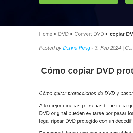
Home
>
DVD
>
Convert DVD
>
copiar DV
Posted by
Donna Peng
-
3. Feb 2024
|
Con
Cómo copiar DVD prote
Cómo quitar protecciones de DVD y pasar 
A lo mejor muchas personas tienen una gra
DVD original pueden evitarse por pasar l
legal ripear DVD protegido con un decodi