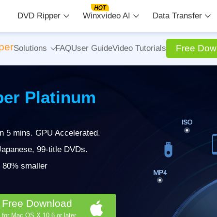
DVD Ripper
Winxvideo AI
Data Transfer
per
Free Dow
Solutions
FAQ
User Guide
Video Tutorials
er Platinum
in 5 mins. GPU Accelerated.
apanese, 99-title DVDs.
 | 80% smaller
Free Download
for Mac OS X 10.6 or later