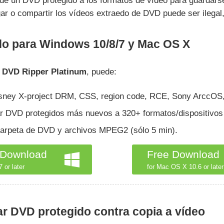
 de un DVD protegido a los formatos de vídeo para guardars
r o compartir los vídeos extraedo de DVD puede ser ilegal,
do para Windows 10/8/7 y Mac OS X
 DVD Ripper Platinum
, puede:
sney X-project DRM, CSS, region code, RCE, Sony ArccOS
ar DVD protegidos más nuevos a 320+ formatos/dispositivos
carpeta de DVD y archivos MPEG2 (sólo 5 min).
 Download
Free Download
 or later
for Mac OS X 10.6 or later
ar DVD protegido contra copia a vídeo