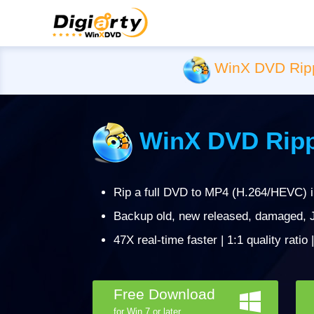
WinX DVD Rip
WinX DVD Ripp
Rip a full DVD to MP4 (H.264/HEVC) 
Backup old, new released, damaged, J
47X real-time faster | 1:1 quality ratio
Free Download
for Win 7 or later