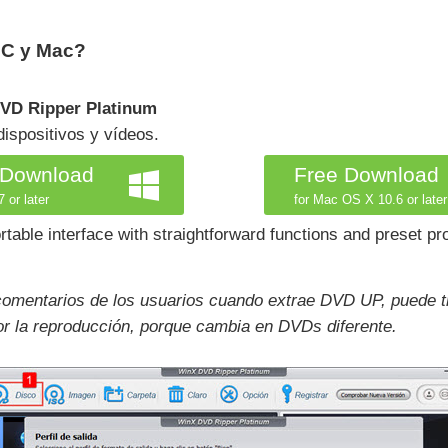
PC y Mac?
DVD Ripper Platinum
ispositivos y vídeos.
 Download
Free Download
 or later
for Mac OS X 10.6 or later
ble interface with straightforward functions and preset pro
comentarios de los usuarios cuando extrae DVD UP, puede t
por la reproducción, porque cambia en DVDs diferente.