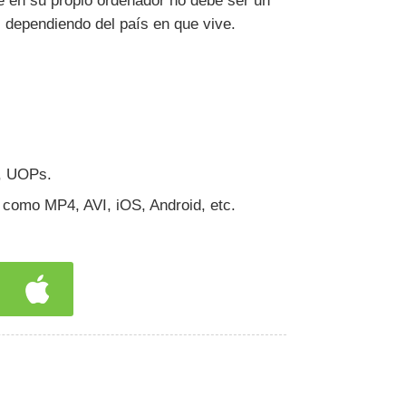
e en su propio ordenador no debe ser un
 dependiendo del país en que vive.
, UOPs.
 como MP4, AVI, iOS, Android, etc.