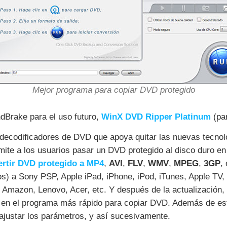
Mejor programa para copiar DVD protegido
ndBrake para el uso futuro,
WinX DVD Ripper Platinum
(pa
decodificadores de DVD que apoya quitar las nuevas tecnol
ite a los usuarios pasar un DVD protegido al disco duro en
ertir DVD protegido a MP4
,
AVI
,
FLV
,
WMV
,
MPEG
,
3GP
,
s) a Sony PSP, Apple iPad, iPhone, iPod, iTunes, Apple TV
 Amazon, Lenovo, Acer, etc. Y después de la actualización,
 en el programa más rápido para copiar DVD. Además de est
ajustar los parámetros, y así sucesivamente.