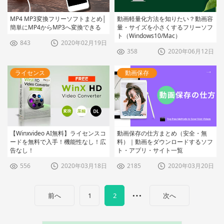
MP4 MP3変換フリーソフトまとめ│
動画軽量化方法を知りたい？動画容
簡単にMP4からMP3へ変換できる
量・サイズを小さくするフリーソフ
ト（Windows10/Mac）
843
2020年02月19日
358
2020年06月12日
ライセンス
動画保存
【Winxvideo AI無料】ライセンスコ
動画保存の仕方まとめ（安全・無
ードを無料で入手！機能性なし！広
料）｜動画をダウンロードするソフ
告なし！
ト・アプリ・サイト一覧
556
2020年03月18日
2185
2020年03月20日
…
前へ
1
2
次へ