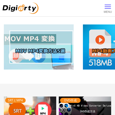
Digiarty
SRTとMP4
DVD作成