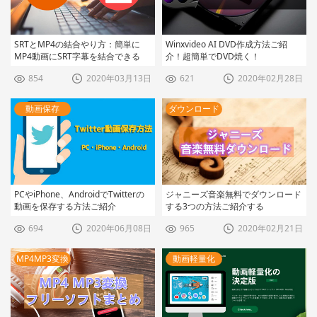
SRTとMP4の結合やり方：簡単に
Winxvideo AI DVD作成方法ご紹
MP4動画にSRT字幕を結合できる
介！超簡単でDVD焼く！
854
2020年03月13日
621
2020年02月28日
動画保存
ダウンロード
PCやiPhone、AndroidでTwitterの
ジャニーズ音楽無料でダウンロード
動画を保存する方法ご紹介
する3つの方法ご紹介する
694
2020年06月08日
965
2020年02月21日
MP4MP3変換
動画軽量化