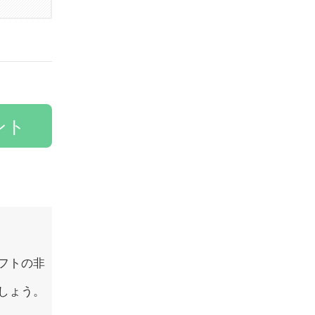
ント
フトの非
しょう。