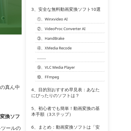
3、
安全な無料動画変換ソフト10選
①、Winxvideo AI
②、VideoProc Converter AI
③、HandBrake
④、XMedia Recode
………
⑨、VLC Media Player
⑩、FFmpeg
の真ん中
4、
目的別おすすめ早見表：あなた
にぴったりのソフトは？
5、
初心者でも簡単！動画変換の基
本手順（3ステップ）
変換ソフ
6、
まとめ：動画変換ソフトは「安
各ツールの