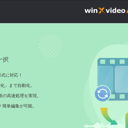
一択
上の形式に対応！
質化」まで自動化。
最大16倍の高速処理を実現。
 / 簡単編集が可能。