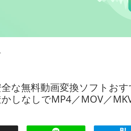
ト
】安全な無料動画変換ソフトおす
かしなしでMP4／MOV／MK