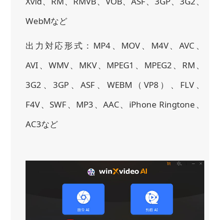
Xvid、RM、RMVB、VOB、ASF、3GP、3G2、
WebMなど
出力対応形式：MP4、MOV、M4V、AVC、
AVI、WMV、MKV、MPEG1、MPEG2、RM、
3G2、3GP、ASF、WEBM（VP8）、FLV、
F4V、SWF、MP3、AAC、iPhone Ringtone、
AC3など