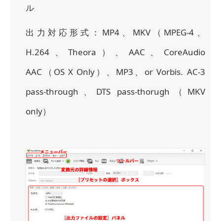
ル
出力対応形式：MP4、MKV（MPEG-4、
H.264、Theora）、AAC、CoreAudio
AAC（OS X Only）、MP3、or Vorbis. AC-3
pass-through、DTS pass-thorugh（MKV
only）