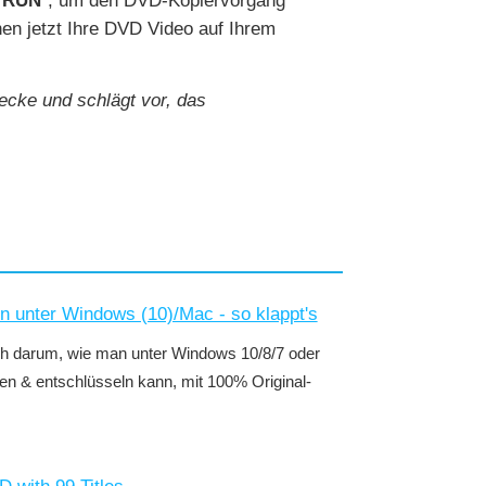
"
RUN
", um den DVD-Kopiervorgang
en jetzt Ihre DVD Video auf Ihrem
ecke und schlägt vor, das
n unter Windows (10)/Mac - so klappt's
ich darum, wie man unter Windows 10/8/7 oder
en & entschlüsseln kann, mit 100% Original-