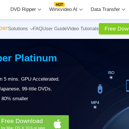
DVD Ripper
Winxvideo AI
Data Transfer
per
Free Dow
Solutions
FAQ
User Guide
Video Tutorials
er Platinum
in 5 mins. GPU Accelerated.
apanese, 99-title DVDs.
 | 80% smaller
Free Download
for Mac OS X 10.6 or later