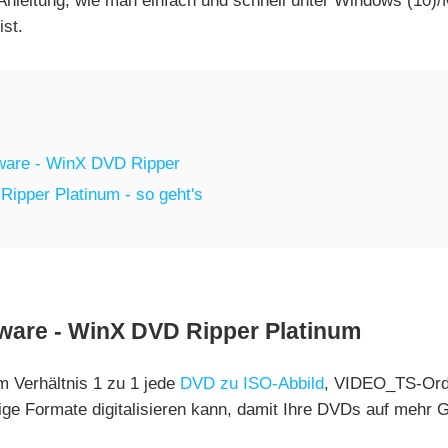
 Anleitung, wie man einfach und schnell unter Windows (10)
st.
ware - WinX DVD Ripper
ipper Platinum - so geht's
ware - WinX DVD Ripper Platinum
 Verhältnis 1 zu 1 jede
DVD zu ISO-Abbild
, VIDEO_TS-Ordn
 Formate digitalisieren kann, damit Ihre DVDs auf mehr Ge