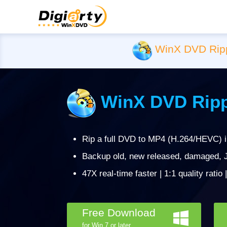
WinX DVD Rip
WinX DVD Ripp
Rip a full DVD to MP4 (H.264/HEVC) 
Backup old, new released, damaged, J
47X real-time faster | 1:1 quality ratio
Free Download
for Win 7 or later