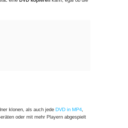
/Mac eine
DVD kopieren
kann, egal ob die
er klonen, als auch jede
DVD in MP4
,
räten oder mit mehr Playern abgespielt