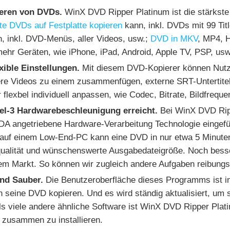
eren von DVDs.
WinX DVD Ripper Platinum ist die stärkst
te DVDs auf Festplatte kopieren
kann, inkl. DVDs mit 99 Ti
, inkl. DVD-Menüs, aller Videos, usw.;
DVD in MKV
, MP4, 
mehr Geräten, wie iPhone, iPad, Android, Apple TV, PSP, usw
xible Einstellungen.
Mit diesem DVD-Kopierer können Nutze
e Videos zu einem zusammenfügen, externe SRT-Untertitel
lexbel individuell anpassen, wie Codec, Bitrate, Bildfreque
vel-3 Hardwarebeschleunigung erreicht.
Bei WinX DVD Ripp
angetriebene Hardware-Verarbeitung Technologie eingefü
auf einem Low-End-PC kann eine DVD in nur etwa 5 Minuten 
alität und wünschenswerte Ausgabedateigröße. Noch besser
em Markt. So können wir zugleich andere Aufgaben reibung
und Sauber.
Die Benutzeroberfläche dieses Programms ist intu
n seine DVD kopieren. Und es wird ständig aktualisiert, um 
s viele andere ähnliche Software ist WinX DVD Ripper Plat
 zusammen zu installieren.