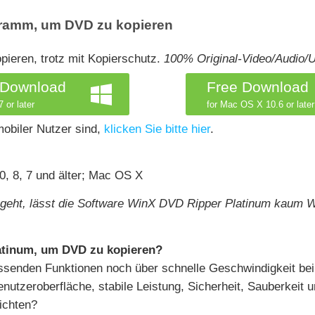
gramm, um DVD zu kopieren
ieren, trotz mit Kopierschutz.
100% Original-Video/Audio/Un
 Download
Free Download
 or later
for Mac OS X 10.6 or later
obiler Nutzer sind,
klicken Sie bitte hier
.
, 8, 7 und älter; Mac OS X
eht, lässt die Software WinX DVD Ripper Platinum kaum W
tinum, um DVD zu kopieren?
assenden Funktionen noch über schnelle Geschwindigkeit b
nutzeroberfläche, stabile Leistung, Sicherheit, Sauberkeit u
ichten?