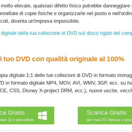
à molto elevate, qualsiasi difetto fisico potrebbe danneggiare s
nellate di copie fisiche e organizzarle nel posto e nell'ordin
coli, diventa un'impresa impossibile.
digitale della tua collezione di DVD sul disco rigido del com
si tuo DVD con qualità originale al 100%
pia digitale 1:1 delle tue collezioni di DVD in formato im
 DVD in formato digitale MP4, MOV, AVI, WMV, 3GP, ecc. su h
, RCE, CSS, Disney X-project DRM, ecc.), nuove uscite, vecch
ca Gratis
Scarica Gratis
ows 11 o precedenti
per macOS Ventura o prec