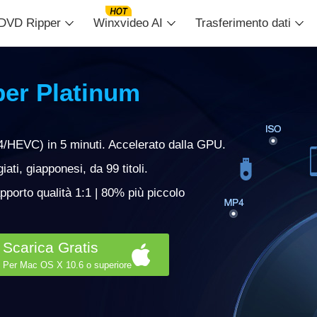
DVD Ripper
Winxvideo AI
Trasferimento dati
er Platinum
/HEVC) in 5 minuti. Accelerato dalla GPU.
ti, giapponesi, da 99 titoli.
pporto qualità 1:1 | 80% più piccolo
Scarica Gratis
Per Mac OS X 10.6 o superiore