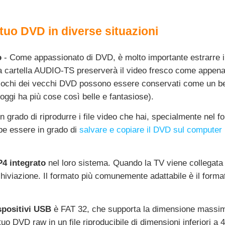
tuo DVD in diverse situazioni
o
- Come appassionato di DVD, è molto importante estrarre i c
na cartella AUDIO-TS preserverà il video fresco come appena u
i-giochi dei vecchi DVD possono essere conservati come un ben
gi ha più cose così belle e fantasiose).
n grado di riprodurre i file video che hai, specialmente nel f
e essere in grado di
salvare e copiare il DVD sul computer
P4 integrato
nel loro sistema. Quando la TV viene collegata a
rchiviazione. Il formato più comunemente adattabile è il form
spositivi USB
è FAT 32, che supporta la dimensione massima
o DVD raw in un file riproducibile di dimensioni inferiori a 