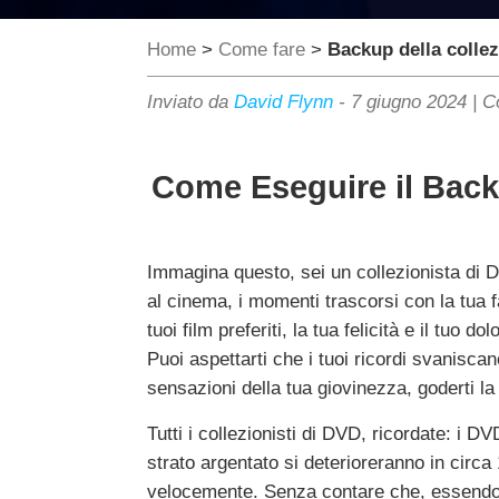
Home
>
Come fare
>
Backup della colle
Inviato da
David Flynn
-
7 giugno 2024
|
C
Come Eseguire il Backu
Immagina questo, sei un collezionista di DVD
al cinema, i momenti trascorsi con la tua 
tuoi film preferiti, la tua felicità e il tuo
Puoi aspettarti che i tuoi ricordi svanisca
sensazioni della tua giovinezza, goderti la
Tutti i collezionisti di DVD, ricordate: i D
strato argentato si deterioreranno in circ
velocemente. Senza contare che, essendo un