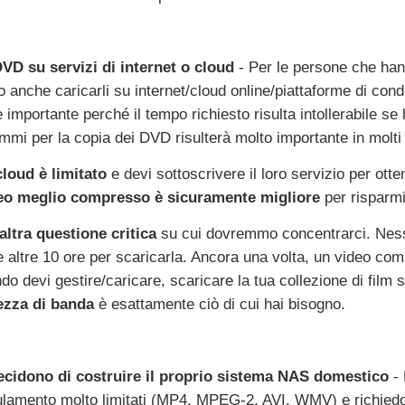
VD su servizi di internet o cloud
- Per le persone che hann
o anche caricarli su internet/cloud online/piattaforme di con
mportante perché il tempo richiesto risulta intollerabile se 
ammi per la copia dei DVD risulterà molto importante in molti
cloud è limitato
e devi sottoscrivere il loro servizio per otte
eo meglio compresso è sicuramente migliore
per risparmi
altra questione critica
su cui dovremmo concentrarci. Ness
re altre 10 ore per scaricarla. Ancora una volta, un video co
o devi gestire/caricare, scaricare la tua collezione di film 
ezza di banda
è esattamente ciò di cui hai bisogno.
decidono di costruire il proprio sistema NAS domestico
- 
ulamento molto limitati (MP4, MPEG-2, AVI, WMV) e richiedo