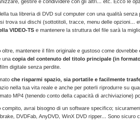
izzare, gestire e condividere con gli altri... etc. Ecco le o
della tua libreria di DVD sul computer con una qualità senza
si trova sui dischi (sottotitoli, tracce, menu delle opzioni... e
tella VIDEO-TS
e mantenere la struttura del file sarà la migli
oltre, mantenere il film originale e gustoso come dovrebbe e
re una
copia del contenuto del titolo principale (in forma
film digitale senza perdite.
rmato
che risparmi spazio, sia portatile e facilmente trasfe
io nella tua vita reale e anche per poterli riprodurre su quasi
ormato MP4 (tenendo conto della capacità di archiviazione) po
 compito, avrai bisogno di un software specifico; sicuramente
brake, DVDFab, AnyDVD, WinX DVD ripper... Sono sicuro che