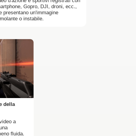
eo d'azione e sportivi registrati con
artphone, Gopro, DJI, droni, ecc.,
e presentano un'immagine
emolante o instabile.
e della
video a
 una
meno fluida.