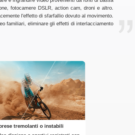
are e ingrandire video provenienti da fonti di bassa
phone, fotocamere DSLR, action cam, droni e altro.
cemente l'effetto di sfarfallio dovuto al movimento.
o familiari, eliminare gli effetti di interlacciamento
prese tremolanti o instabili