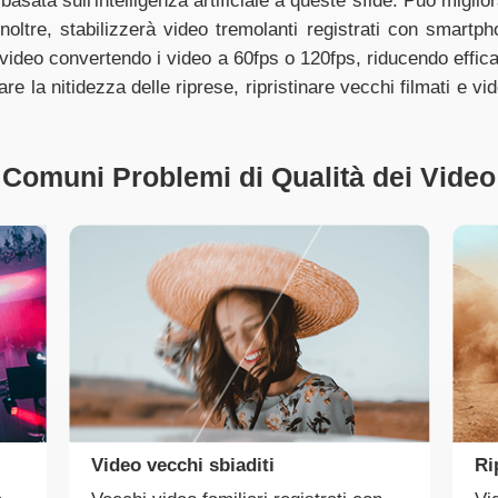
sata sull'intelligenza artificiale a queste sfide. Può miglior
noltre, stabilizzerà video tremolanti registrati con smart
 video convertendo i video a 60fps o 120fps, riducendo effica
 la nitidezza delle riprese, ripristinare vecchi filmati e vide
Comuni Problemi di Qualità dei Video
Video vecchi sbiaditi
Ri