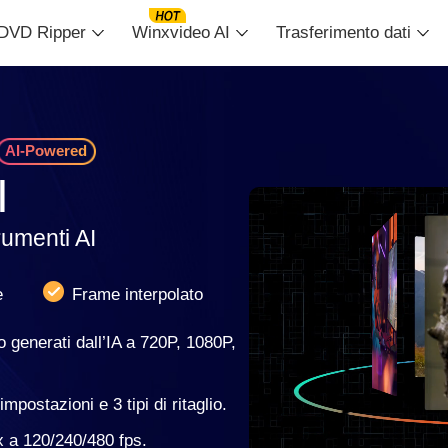
DVD Ripper
Winxvideo AI
Trasferimento dati
AI-Powered
I
trumenti AI
e
Frame interpolato
o generati dall’IA a 720P, 1080P,
mpostazioni e 3 tipi di ritaglio.
x a 120/240/480 fps.