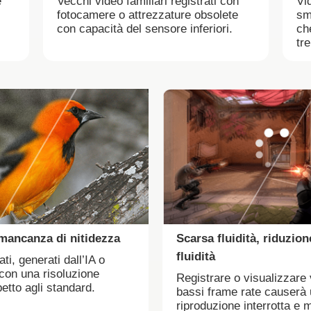
e
Vecchi video familiari registrati con
Vid
fotocamere o attrezzature obsolete
sm
con capacità del sensore inferiori.
ch
tr
mancanza di nitidezza
Scarsa fluidità, riduzion
fluidità
ti, generati dall’IA o
 con una risoluzione
Registrare o visualizzare 
petto agli standard.
bassi frame rate causerà
riproduzione interrotta e 