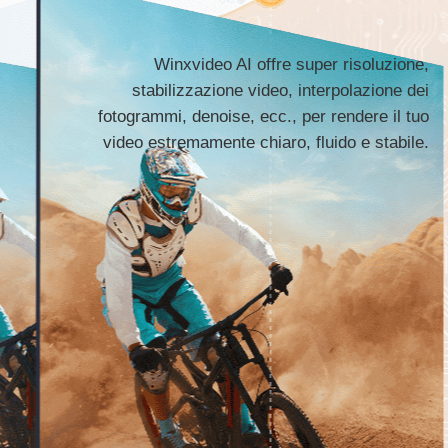
Winxvideo AI offre super risoluzione,
stabilizzazione video, interpolazione dei
fotogrammi, denoise, ecc., per rendere il tuo
video estremamente chiaro, fluido e stabile.