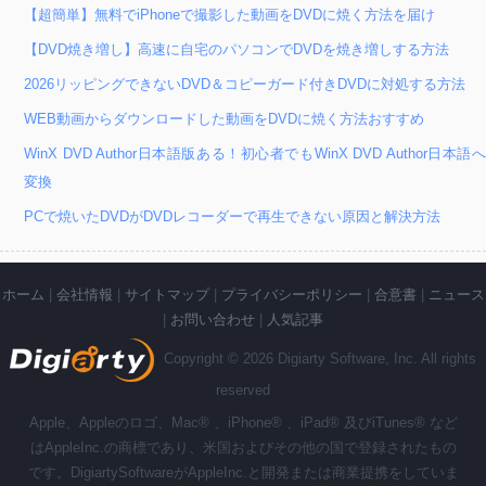
【超簡単】無料でiPhoneで撮影した動画をDVDに焼く方法を届け
【DVD焼き増し】高速に自宅のパソコンでDVDを焼き増しする方法
2026リッピングできないDVD＆コピーガード付きDVDに対処する方法
WEB動画からダウンロードした動画をDVDに焼く方法おすすめ
WinX DVD Author日本語版ある！初心者でもWinX DVD Author日本語へ
変換
PCで焼いたDVDがDVDレコーダーで再生できない原因と解決方法
ホーム
|
会社情報
|
サイトマップ
|
プライバシーポリシー
|
合意書
|
ニュース
|
お問い合わせ
|
人気記事
Copyright © 2026 Digiarty Software, Inc. All rights
reserved
Apple、Appleのロゴ、Mac® 、iPhone® 、iPad® 及びiTunes® など
はAppleInc.の商標であり、米国およびその他の国で登録されたもの
です。DigiartySoftwareがAppleInc.と開発または商業提携をしていま