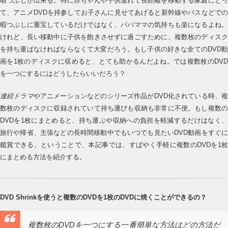
暇つぶしが出来る。特に赤ちゃんや子供連れて長距離を移動する家庭にとっ
て、アニメDVDを持参してお子さんに見せてあげると新幹線やバスなどでの
暇つぶしに重宝しているだけではなく、パパママの気持ちも楽になるよね。
けれど、長い移動中に子供を飽きさせずに過ごすために、複数枚のディスク
を持ち運ばなければならなくて大変だろう。もし子供の好きな全てのDVD動
画を1枚のディスクに収めると、とても助かるんだよね。では複数枚のDVD
を一つにするにはどうしたらいいだろう？
連続ドラマ
やアニメーションなどのシリーズ作品がDVD化されている時、複
数枚のディスクに収録されていて持ち運びも収納も非常に不便。もし複数の
DVDを1枚にまとめると、持ち運ぶや収納への負担を軽減するだけはなく、
旅行や帰省、主張などの長時間移動中でもいつでも見たいDVD動画をすぐに
鑑賞できる。ということで、本記事では、すばやく手軽に複数のDVDを1枚
にまとめる方法を紹介する。
DVD Shrinkを使うと複数のDVDを1枚のDVDに焼くことができるの？
複数枚のDVDを一つにする一番簡単な方法はどの方法だ