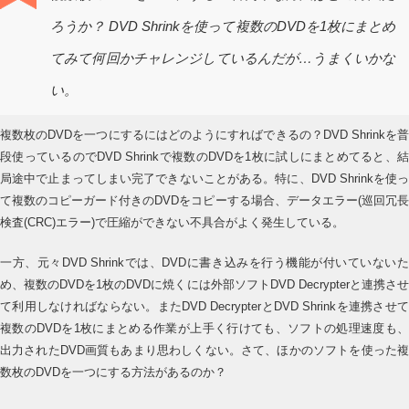
ろうか？ DVD Shrinkを使って
複数のDVDを1枚にまとめ
てみて何回かチャレンジしているんだが…うまくいかな
い。
複数枚のDVDを一つにするにはどのようにすればできるの？DVD Shrinkを普
段使っているのでDVD Shrinkで複数のDVDを1枚に試しにまとめてると、結
局途中で止まってしまい完了できないことがある。特に、DVD Shrinkを使っ
て複数のコピーガード付きのDVDをコピーする場合、データエラー(巡回冗長
検査(CRC)エラー)で圧縮ができない不具合がよく発生している。
一方、元々DVD Shrinkでは、DVDに書き込みを行う機能が付いていないた
め、複数のDVDを1枚のDVDに焼くには外部ソフトDVD Decrypterと連携させ
て利用しなければならない。またDVD DecrypterとDVD Shrinkを連携させて
複数のDVDを1枚にまとめる作業が上手く行けても、ソフトの処理速度も、
出力されたDVD画質もあまり思わしくない。さて、ほかのソフトを使った複
数枚のDVDを一つにする方法があるのか？