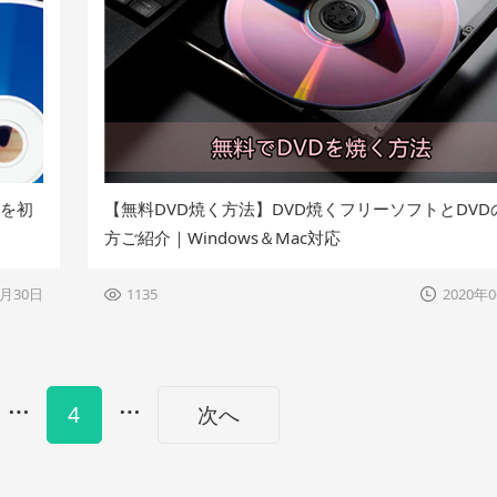
法を初
【無料DVD焼く方法】DVD焼くフリーソフトとDVD
方ご紹介｜Windows＆Mac対応
6月30日
1135
2020年
…
…
4
次へ