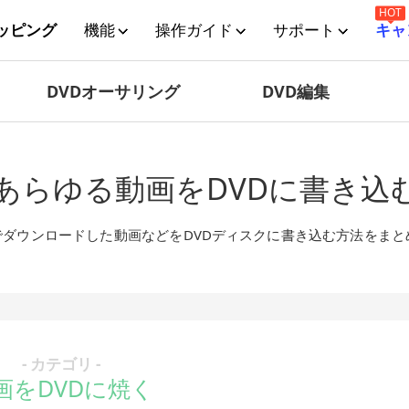
HOT
リッピング
機能
操作ガイド
サポート
キャ
DVDオーサリング
DVD編集
であらゆる動画をDVDに書き込
ダウンロードした動画などをDVDディスクに書き込む方法をまと
- カテゴリ -
画をDVDに焼く