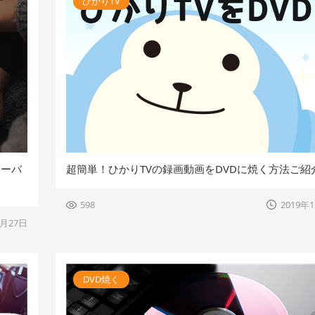
ひかりTV
オーバ
超簡単！ひかりTVの録画動画をDVDに焼く方法ご紹
598
2019年
8月27日
DVD焼く