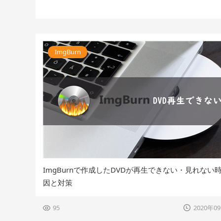
ImgBurn
ImgBurnで作成したDVDが再生できない・見れない
因と対策
95
2020年0