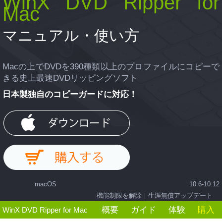
WinX DVD Ripper for
Mac
マニュアル・使い方
Macの上でDVDを390種類以上のプロファイルにコピーで
きる史上最速DVDリッピングソフト
日本製独自のコピーガードに対応！
macOS 10.6-10.12
機能制限を解除｜生涯無償アップデート
概要
ガイド
体験
購入
WinX DVD Ripper for Mac