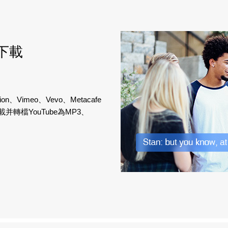
下載
on、Vimeo、Vevo、Metacafe
并轉檔YouTube為MP3、