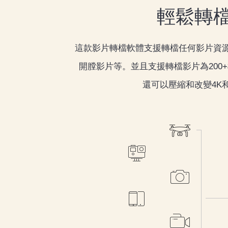
輕鬆轉檔
這款影片轉檔軟體支援轉檔任何影片資源，包括
開膛影片等。並且支援轉檔影片為200+檔
還可以壓縮和改變4K