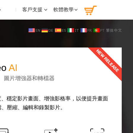
心
客戶支援
軟體教學
eo
AI
片、圖片增強器和轉檔器
析度、穩定影片畫面、增強影格率，以便提升畫面
檔、壓縮、編輯和錄製影片。