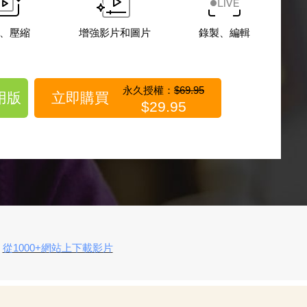
、壓縮
增強影片和圖片
錄製、編輯
永久授權：
$69.95
用版
立即購買
$29.95
從1000+網站上下載影片