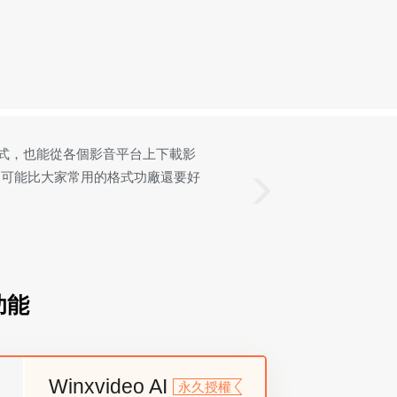
輯、下載工具，結合了最常用到的影片格
 4K 影片壓縮可減少90%檔案
格式。 ——重灌狂人
功能
Winxvideo AI
永久授權