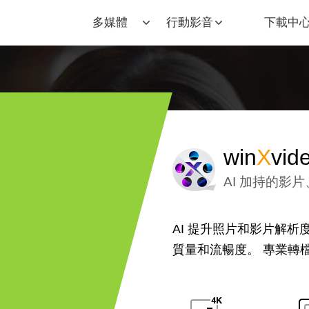
多媒體
行動影音
下載中
win
X
vid
AI 加持的影
AI 提升照片和影片解
質量和流暢度。 專業轉