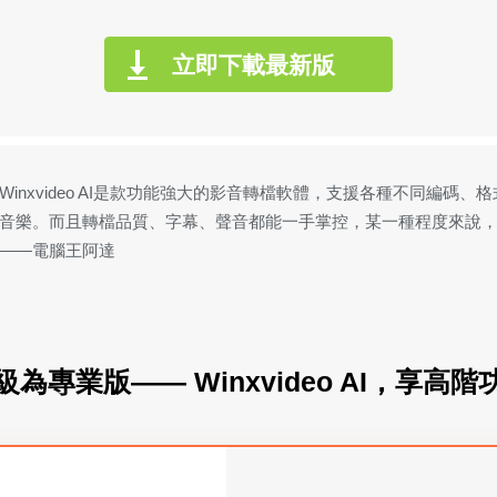
立即下載最新版
nxvideo AI 是一套操作相當簡單、功能也很實用的影音轉檔、編
檔、影片裁剪、影片分割合併、影片壓縮、為影片加字幕…等功能，號稱
，能把 4K影片轉檔成其他 1080P/720P/HEVC 等規格的200多種
級為專業版—— Winxvideo AI，享高階