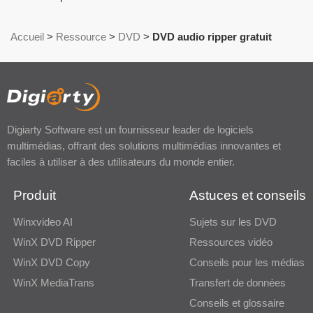
Accueil
>
Ressource
>
DVD
>
DVD audio ripper gratuit
Digiarty Software est un fournisseur leader de logiciels
multimédias, offrant des solutions multimédias innovantes et
faciles à utiliser à des utilisateurs du monde entier.
Produit
Astuces et conseils
Winxvideo AI
Sujets sur les DVD
WinX DVD Ripper
Ressources vidéo
WinX DVD Copy
Conseils pour les médias
WinX MediaTrans
Transfert de données
Conseils et glossaire