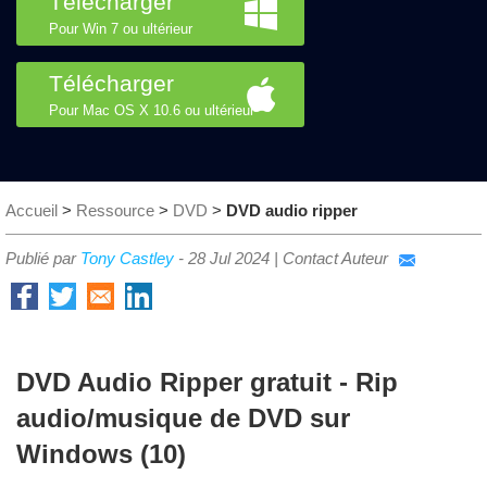
Télécharger
Pour Win 7 ou ultérieur
Télécharger
Pour Mac OS X 10.6 ou ultérieur
Accueil
>
Ressource
>
DVD
>
DVD audio ripper
Publié par
Tony Castley
-
28 Jul 2024
|
Contact Auteur
DVD Audio Ripper gratuit - Rip
audio/musique de DVD sur
Windows (10)