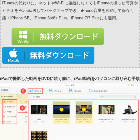
iTunesの代わりに、ネットやWi-Fiに接続しなくてもiPhoneの撮った写真や
ビデオをPCへ転送してバックアップでき、iPhone容量を節約して保存可
能！iPhone SE、iPhone 6s/6s Plus、iPhone 7/7 Plusにも適用。
iPadで撮影した動画をDVDに焼く前に、iPad動画をパソコンに取り込む手順