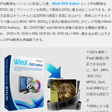
iPad動画をパソコンに転送した後、
WinX DVD Author
というiPad動画を
DVDに焼くフリーソフトを利用して動画をDVDに書き込むことができる。出
力品質はオリジナルとほぼ同等の画質と音質に仕上がり、簡単にビデオカメ
ラで撮られたMOV, MP4, MODなど形式の動画をDVDにダビング可能のWinX
DVD Authorは、更にDVD字幕(*.srt)やBGM＆画像の追加する機能が搭載さ
れ、DVD+/-R, DVD+/-RW, DVD DL+R, DVD DL+/-RWへ書き込み前にお子さ
んのiPad動画を再編集できる。
＊
100％無料！
iPadの動画に対
応できる以外
に、AVI , MP4 ,
3GP, FLV,
MPEG, DivX,
Xvid,WMVなど
の形式も対応で
き
＊
同時に２つ若