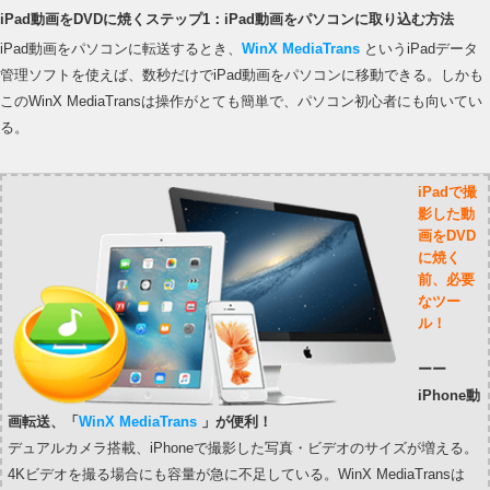
iPad動画をDVDに焼くステップ1：iPad動画をパソコンに取り込む方法
iPad動画をパソコンに転送するとき、
WinX MediaTrans
というiPadデータ
管理ソフトを使えば、数秒だけでiPad動画をパソコンに移動できる。しかも
このWinX MediaTransは操作がとても簡単で、パソコン初心者にも向いてい
る。
iPadで撮
影した動
画をDVD
に焼く
前、必要
なツー
ル！
ーー
iPhone動
画転送、「
WinX MediaTrans
」が便利！
デュアルカメラ搭載、iPhoneで撮影した写真・ビデオのサイズが増える。
4Kビデオを撮る場合にも容量が急に不足している。WinX MediaTransは