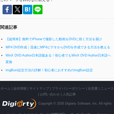
関連記事
【超簡単】無料でiPhoneで撮影した動画をDVDに焼く方法を届け
MP4 DVD作成｜迅速にMP4ビデオからDVDを作成できる方法を教える
WinX DVD Author日本語版ある！初心者でもWinX DVD Author日本語へ
変換
imgBurn設定方法の詳解！初心者におすすめのimgBurn設定
ホーム
|
会社情報
|
サイトマップ
|
プライバシーポリシー
|
合意書
|
ニュース
|
お問い合わせ
|
人気記事
Copyright © 2026 Digiarty Software, Inc. All rights
reserved