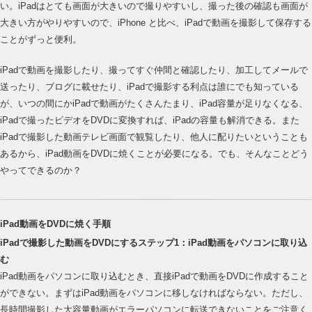
い。iPadはとても画面が大きいので撮りやすいし、撮った後の確認も画面が
大きい方がやりやすいので、iPhone と比べ、iPadで動画を撮影して保存する
ことがずっと便利。
iPadで動画を撮影したり、撮ってすぐ仲間と確認したり、加工してメールで
送ったり、ブログに載せたり、iPadで撮影する利点は誰にでも知っている
が、いつの間にかiPadで動画がたくさんたまり、iPad容量が足りなくなる、
iPadで撮ったビデオをDVDに変換すれば、iPadの容量も解消できる。また
iPadで撮影した動画テレビ画面で観覧したり、他人に配りたいということも
あるから、iPad動画をDVDに焼くことが必要になる。でも、そんなことどう
やってできるのか？
iPad動画をDVDに焼く手順
iPadで撮影した動画をDVDにするステップ1：iPad動画をパソコンに取り込
む
iPad動画をパソコンに取り込むとき、直接iPadで動画をDVDに作成すること
ができない。まずはiPad動画をパソコンに移しなければならない。ただし、
長時間撮影した大容量動画がエラーパソコンに転送できないことをご注意く