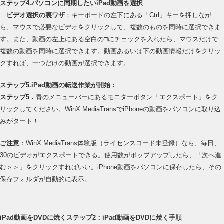
ステップ4.パソコンに同期したいiPad動画を選択
ビデオ選択の裏ワザ
：キーボードの左下にある「Ctrl」キーを押しなが
ら、マウスで必要なビデオをクリックして、複数のものを同時に選択できま
す。また、動画の左上にある空白の□にチェックを入れたら、マウスだけで
複数の動画を同時に選択できます。動画あるいは下の動画情報だけをクリッ
クすれば、一つだけの動画が選択できます。
ステップ5.iPad動画の転送作業が開始：
ステップ5．
青のメニューバーにあるモニターボタン「エクスポート」をク
リックしてください。WinX MediaTransでiPhoneの動画をパソコンに取り込
みがタート！
ご注意
：WinX MediaTrans体験版（ライセンスコード未登録）なら、毎日、
30のビデオがエクスポートできる。使用数がポップアップしたら、「次へ進
む＞＞」をクリックすればいい。iPhone動画をパソコンに保存したら、その
保存フォルダが自動的に表示。
iPad動画をDVDに焼くステップ2：iPad動画をDVDに焼く手順