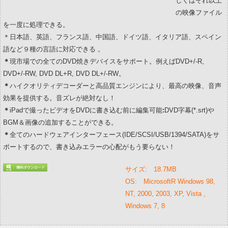
しくはそれ以上
の映像ファイル
を一度に処理できる。
＊日本語、英語、フランス語、中国語、ドイツ語、イタリア語、スペイン
語など９種の言語に対応できる 。
＊
現市場での全てのDVD焼きデバイスをサポート。例えばDVD+/-R,
DVD+/-RW, DVD DL+R, DVD DL+/-RW。
＊
ハイクオリティデコーダーと高品質エンジンにより、最高の映像、音声
効果を提供する。音ズレが絶対なし！
＊
iPadで撮ったビデオをDVDに書き込む前に編集可能
:
DVD字幕(*.srt)や
BGM＆画像の追加することができる。
＊
全てのハードウェアインターフェース(IDE/SCSI/USB/1394/SATA)をサ
ポートするので、書き込みエラーの心配がもう要らない！
サイズ: 18.7MB
OS: MicrosoftR Windows 98,
NT, 2000, 2003, XP, Vista ,
Windows 7, 8