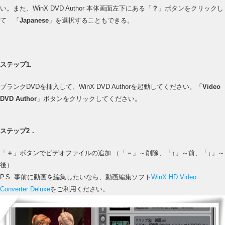
い。また、WinX DVD Author 本体画面左下にある「
？
」ボタンをクリックし
て 「
Japanese
」を選択することもできる。
ステップ1.
ブランクDVDを挿入して、WinX DVD Authorを起動してください。「
Video
DVD Author
」ボタンをクリックしてください。
ステップ2．
「
＋
」ボタンでビデオファイルの追加 （「
－
」～削除、「
↑
」～前、「
↓
」～
後）
P.S. 事前に動画を編集したいなら、動画編集ソフト
WinX HD Video
Converter Deluxe
をご利用ください。