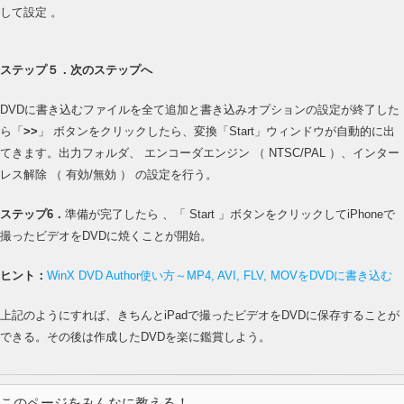
して設定 。
ステップ５．次のステップへ
DVDに書き込むファイルを全て追加と書き込みオプションの設定が終了した
ら「
>>
」 ボタンをクリックしたら、変換「Start」ウィンドウが自動的に出
てきます。出力フォルダ、 エンコーダエンジン （ NTSC/PAL ）、インター
レス解除 （ 有効/無効 ） の設定を行う。
ステップ6．
準備が完了したら 、「 Start 」ボタンをクリックしてiPhoneで
撮ったビデオをDVDに焼くことが開始。
ヒント：
WinX DVD Author使い方～MP4, AVI, FLV, MOVをDVDに書き込む
上記のようにすれば、きちんとiPadで撮ったビデオをDVDに保存することが
できる。その後は作成したDVDを楽に鑑賞しよう。
このページをみんなに教える！