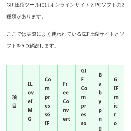
GIF圧縮ツールにはオンラインサイトとPCソフトの2
種類があります。
ここでは実際によく使われているGIF圧縮サイトとソ
フトを6つ解説します。
GI
B
Co
F
G
IL
Fr
a
m
Co
IF
ov
ee
b
項
pr
m
m
eI
Co
y
目
es
pr
ic
M
nv
p
sG
es
r
G
ert
n
IF
so
o
g