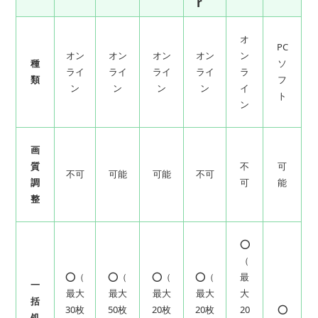
r
オ
PC
オン
オン
オン
オン
ン
種
ソ
ライ
ライ
ライ
ライ
ラ
類
フ
ン
ン
ン
ン
イ
ト
ン
画
質
不
可
不可
可能
可能
不可
調
可
能
整
⭕
（
⭕（
⭕（
⭕（
⭕（
最
一
最大
最大
最大
最大
大
括
30枚
50枚
20枚
20枚
20
⭕
処