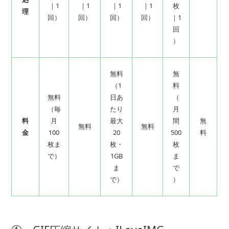
｜1
｜1
｜1
｜1
枚
理
回）
回）
回）
回）
｜1
回
）
無料
無
（1
料
無料
日あ
（
（毎
たり
月
料
月
最大
間
無
無料
無料
金
100
20
500
料
枚ま
枚・
枚
で）
1GB
ま
ま
で
で）
）