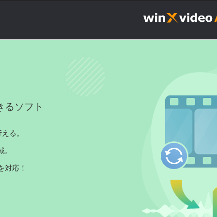
きるソフト
行える。
載。
を対応！