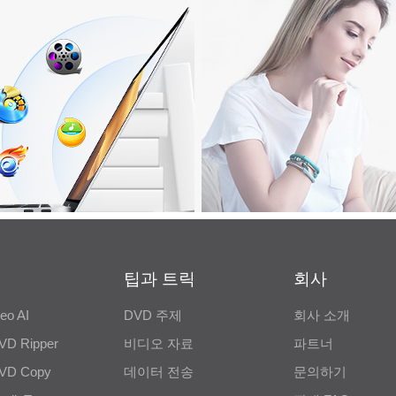
팁과 트릭
회사
eo AI
DVD 주제
회사 소개
VD Ripper
비디오 자료
파트너
VD Copy
데이터 전송
문의하기