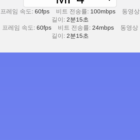
프레임 속도:
60fps
비트 전송률:
100mbps
동영상
길이:
2분15초
프레임 속도:
60fps
비트 전송률:
24mbps
동영상
길이:
2분15초
스크린 레코더 및 비디오 편집기로
창의력을 발휘해보세요
완벽한 이야기 만들기 위해 비디오 편
집/자르기
비디오 편집기로 감동적인 이야기를 만들어보세요. 비
디오를 핵심으로 다듬고, 빠른 공유를 위해 비디오를
짧은 클립으로 나누고, 주의를 산만하게 하는 요소를