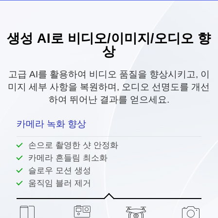
생성 AI로 비디오/이미지/오디오 향
16PX
1PX
상
● 4K/8K/10K로 업스케일
● 블러 및 노이즈 제거
고급 AI를 활용하여 비디오 품질을 향상시키고, 이
● 실제 세부 사항 추가
미지 세부 사항을 복원하며, 오디오 선명도를 개선
하여 뛰어난 결과를 얻으세요.
카메라 녹화 향상
손으로 촬영한 샷 안정화
카메라 흔들림 최소화
슬로우 모션 생성
움직임 블러 제거