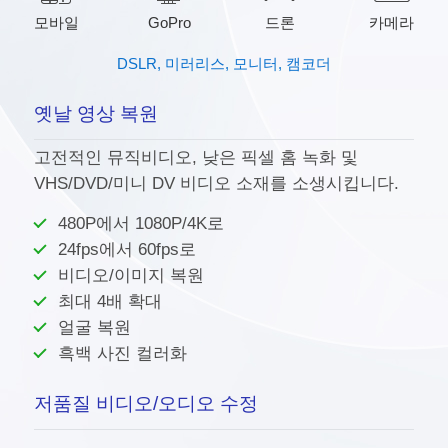
모바일
GoPro
드론
카메라
DSLR, 미러리스, 모니터, 캠코더
옛날 영상 복원
고전적인 뮤직비디오, 낮은 픽셀 홈 녹화 및
VHS/DVD/미니 DV 비디오 소재를 소생시킵니다.
480P에서 1080P/4K로
24fps에서 60fps로
향상기
AI
비디오/이미지 복원
최대 4배 확대
얼굴 복원
흑백 사진 컬러화
저품질 비디오/오디오 수정