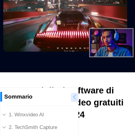
I 5 migliori software di
Sommario
registrazione video gratuiti
nel 2024
1. Winxvideo AI
2. TechSmith Capture
David Flynn