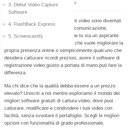
Aggiornato il
17 febbraio 2024
3. Debut Video Capture
Software
Nell'era digitale di oggi, i contenuti video sono diventati
4. FlashBack Express
uno strumento essenziale per la comunicazione,
l'intrattenimento e l'istruzione. Che tu sia un aspirante
5. Screencastify
creatore di contenuti, un'azienda che vuole migliorare la
propria presenza online o semplicemente qualcuno che
desidera catturare ricordi preziosi, avere il software di
registrazione video giusto a portata di mano può fare la
differenza.
Ma chi dice che la qualità debba essere a un prezzo
elevato? Unisciti a noi mentre esploriamo il mondo dei
migliori software gratuiti di cattura video, dove puoi
catturare, modificare e condividere i tuoi video con
facilità, senza svuotare il portafoglio. Scegli le migliori
opzioni con funzionalità di grado professionale,