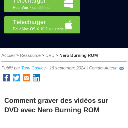
Télécharger
Pour Win 7 ou ultérieur
Télécharger
Pour Mac OS X 10.6 ou ultérieur
Accueil
>
Ressource
>
DVD
>
Nero Burning ROM
Publié par
Tony Castley
-
16 septembre 2024
|
Contact Auteur
Comment graver des vidéos sur
DVD avec Nero Burning ROM