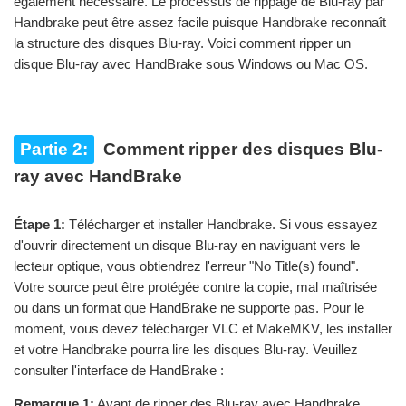
également nécessaire. Le processus de rippage de Blu-ray par
Handbrake peut être assez facile puisque Handbrake reconnaît
la structure des disques Blu-ray. Voici comment ripper un
disque Blu-ray avec HandBrake sous Windows ou Mac OS.
Partie 2:
Comment ripper des disques Blu-
ray avec HandBrake
Étape 1:
Télécharger et installer Handbrake. Si vous essayez
d'ouvrir directement un disque Blu-ray en naviguant vers le
lecteur optique, vous obtiendrez l'erreur "No Title(s) found".
Votre source peut être protégée contre la copie, mal maîtrisée
ou dans un format que HandBrake ne supporte pas. Pour le
moment, vous devez télécharger VLC et MakeMKV, les installer
et votre Handbrake pourra lire les disques Blu-ray. Veuillez
consulter l'interface de HandBrake :
Remarque 1:
Avant de ripper des Blu-ray avec Handbrake,