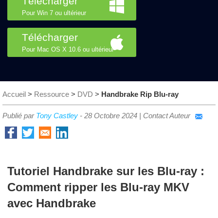
Télécharger
Pour Win 7 ou ultérieur
Télécharger
Pour Mac OS X 10.6 ou ultérieur
Accueil
>
Ressource
>
DVD
>
Handbrake Rip Blu-ray
Publié par
Tony Castley
-
28 Octobre 2024
|
Contact Auteur
Tutoriel Handbrake sur les Blu-ray :
Comment ripper les Blu-ray MKV
avec Handbrake