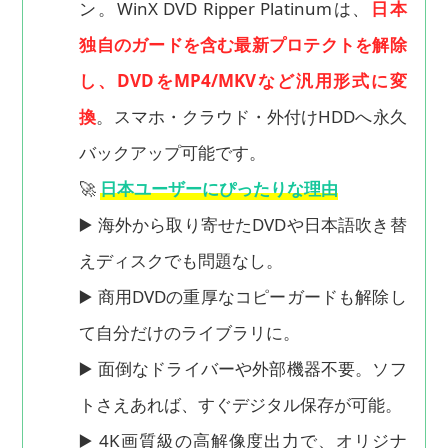
ン。WinX DVD Ripper Platinumは、
日本
独自のガードを含む最新プロテクトを解除
し、DVDをMP4/MKVなど汎用形式に変
換
。スマホ・クラウド・外付けHDDへ永久
バックアップ可能です。
🚀
日本ユーザーにぴったりな理由
▶️ 海外から取り寄せたDVDや日本語吹き替
えディスクでも問題なし。
▶️ 商用DVDの重厚なコピーガードも解除し
て自分だけのライブラリに。
▶️ 面倒なドライバーや外部機器不要。ソフ
トさえあれば、すぐデジタル保存が可能。
▶️ 4K画質級の高解像度出力で、オリジナ