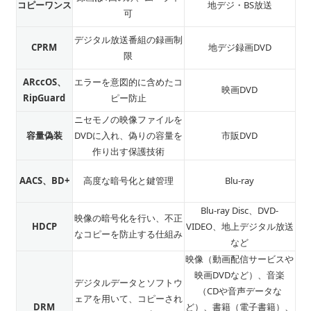
コピーワンス
地デジ・BS放送
可
デジタル放送番組の録画制
CPRM
地デジ録画DVD
限
ARccOS、
エラーを意図的に含めたコ
映画DVD
RipGuard
ピー防止
ニセモノの映像ファイルを
容量偽装
DVDに入れ、偽りの容量を
市販DVD
作り出す保護技術
AACS、BD+
高度な暗号化と鍵管理
Blu-ray
Blu-ray Disc、DVD-
映像の暗号化を行い、不正
HDCP
VIDEO、地上デジタル放送
なコピーを防止する仕組み
など
映像（動画配信サービスや
映画DVDなど）、音楽
デジタルデータとソフトウ
（CDや音声データな
ェアを用いて、コピーされ
DRM
ど）、書籍（電子書籍）、