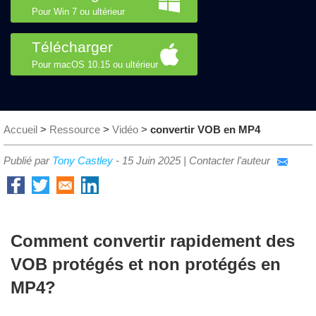
Pour Win 7 ou ultérieur
Télécharger
Pour macOS 10.15 ou ultérieur
Accueil
>
Ressource
>
Vidéo
>
convertir VOB en MP4
Publié par
Tony Castley
-
15 Juin 2025
|
Contacter l'auteur
Comment convertir rapidement des
VOB protégés et non protégés en
MP4?