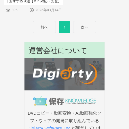
トおすすめ９選【MP3対応・安全】
395
2026年03月14日
前へ
1
次へ
運営会社について
DVDコピー・動画変換・AI動画強化ソ
フトウェアの開発に取り組んでいる
Digiarty Software, Inc.
が運営していま