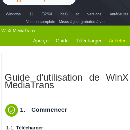
Windows 11 (32/64 bits) et versions antérieures
Version complète｜Mises à jour gratuites à vie
WinX MediaTrans
Aperçu
Guide
Télécharger
Acheter
Guide d'utilisation de WinX
MediaTrans
1. Commencer
1-1.
Télécharger