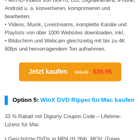
• 4K/HD-Videos von GoPro, DJI, Digitalkamera, iPhone,
Android u. a. konvertieren, komprimieren und
bearbeiten.
• Videos, Musik, Livestreams, komplette Kanäle und
Playlists von über 1000 Websites downloaden, inkl.
• Bildschirm und Webcam gleichzeitig mit bis zu 4K
60fps und hervorragendem Ton aufnehmen.
Jetzt kaufen
$39.95
$89.95
Option 5:
WinX DVD Ripper für Mac kaufen
33 % Rabatt mit Digiarty Coupon Code – Lifetime-
Lizenz für Mac
• Geschützte DVDs in MP4 (H.264), MOV, iTunes,