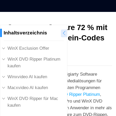
[OFFIZIELL] Spare 72 % mit
Inhaltsverzeichnis
Digiarty Gutschein-Codes
WinX Exclusion Offer
Denis Charmet
Aktualisiert am
9. Juli 2025
WinX DVD Ripper Platinum
kaufen
Seit über 20 Jahren entwickelt Digiarty Software
Winxvideo AI kaufen
professionelle und zuverlässige Medialösungen für
Nutzer weltweit. Zu den beliebtesten Programmen
Macxvideo AI kaufen
zählen unter anderem
WinX DVD Ripper Platinum
,
WinX DVD Ripper für Mac
Winxvideo AI
, WinX DVD Copy Pro und WinX DVD
kaufen
Ripper for Mac. Über 84 Millionen Anwender in mehr als
200 Ländern nutzen diese Software zum DVD-Rippen,