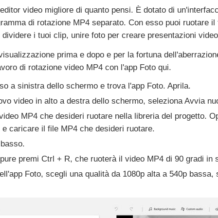
ditor video migliore di quanto pensi. È dotato di un'interfac
programma di rotazione MP4 separato. Con esso puoi ruotare i
 dividere i tuoi clip, unire foto per creare presentazioni vide
isualizzazione prima e dopo e per la fortuna dell'aberrazion
voro di rotazione video MP4 con l'app Foto qui.
o a sinistra dello schermo e trova l'app Foto. Aprila.
ovo video in alto a destra dello schermo, seleziona Avvia n
ideo MP4 che desideri ruotare nella libreria del progetto. Op
 caricare il file MP4 che desideri ruotare.
 basso.
pure premi Ctrl + R, che ruoterà il video MP4 di 90 gradi in 
ell'app Foto, scegli una qualità da 1080p alta a 540p bassa, s