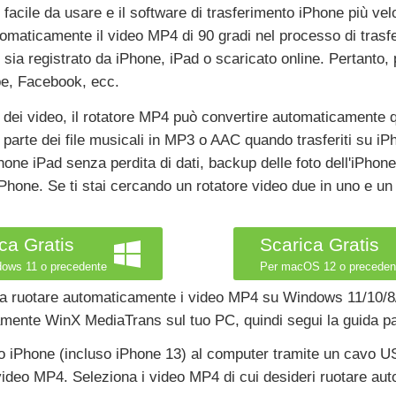
facile da usare e il software di trasferimento iPhone più vel
tomaticamente il video MP4 di 90 gradi nel processo di tras
 sia registrato da iPhone, iPad o scaricato online. Pertanto,
be, Facebook, ecc.
ca dei video, il rotatore MP4 può convertire automaticament
arte dei file musicali in MP3 o AAC quando trasferiti su iPh
one iPad senza perdita di dati, backup delle foto dell'iPhone
Phone. Se ti stai cercando un rotatore video due in uno e un
ca Gratis
Scarica Gratis
ows 11 o precedente
Per macOS 12 o preceden
re a ruotare automaticamente i video MP4 su Windows 11/10/8
itamente WinX MediaTrans sul tuo PC, quindi segui la guida p
o iPhone (incluso iPhone 13) al computer tramite un cavo US
re video MP4. Seleziona i video MP4 di cui desideri ruotare a