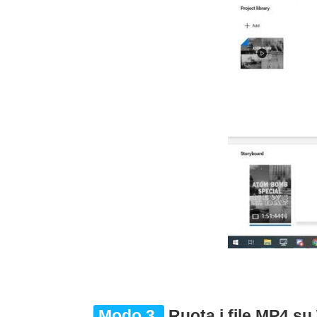
Modo 3.
Ruota i file MP4 s