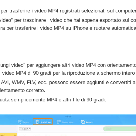
 per trasferire i video MP4 registrati selezionati sul computer
i video" per trascinare i video che hai appena esportato sul 
tra per trasferire i video MP4 su iPhone e ruotare automatic
ungi video" per aggiungere altri video MP4 con orientamento e
il video MP4 di 90 gradi per la riproduzione a schermo intero
AVI, WMV, FLV, ecc. possono essere aggiunti e convertiti 
ientamento corretto.
ota semplicemente MP4 e altri file di 90 gradi.