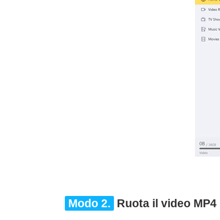
Modo 2.
Ruota il video MP4