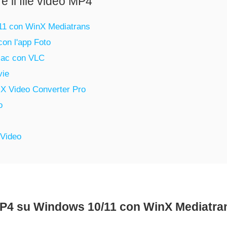
re il file video MP4
11 con WinX Mediatrans
on l'app Foto
Mac con VLC
vie
X Video Converter Pro
o
yVideo
P4 su Windows 10/11 con WinX Mediatra