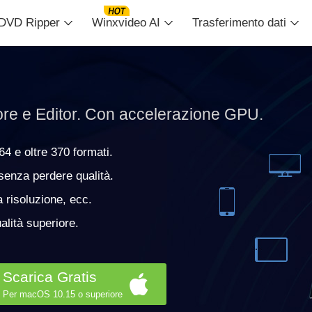
DVD Ripper
Winxvideo AI
Trasferimento dati
re e Editor. Con accelerazione GPU.
 e oltre 370 formati.
enza perdere qualità.
a risoluzione, ecc.
alità superiore.
Scarica Gratis
Per macOS 10.15 o superiore