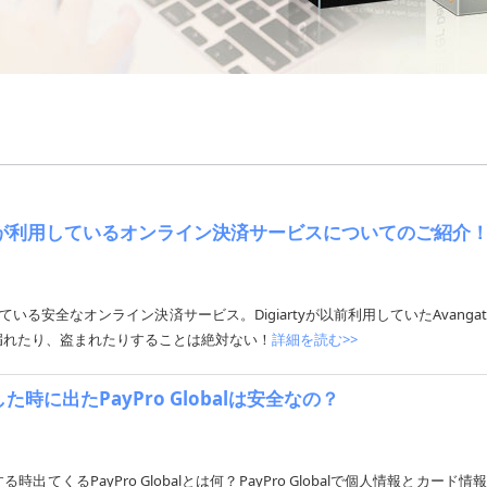
giarty社が利用しているオンライン決済サービスについてのご紹介
している安全なオンライン決済サービス。Digiartyが以前利用していたAvangateと2C
が漏れたり、盗まれたりすることは絶対ない！
詳細を読む>>
入した時に出たPayPro Globalは安全なの？
umを購入する時出てくるPayPro Globalとは何？PayPro Globalで個人情報