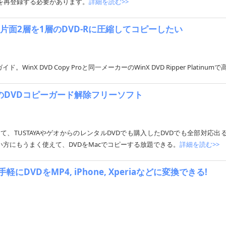
スコードを再登録する必要があります。
詳細を読む>>
るか？片面2層を1層のDVD-Rに圧縮してコピーしたい
ガイド。WinX DVD Copy Proと同一メーカーのWinX DVD Ripper Pla
心者の為のDVDコピーガード解除フリーソフト
して、TUSTAYAやゲオからのレンタルDVDでも購入したDVDでも全部対応出る。本ページWi
無い方にもうまく使えて、DVDをMacでコピーする放題できる。
詳細を読む>>
軽にDVDをMP4, iPhone, Xperiaなどに変換できる!