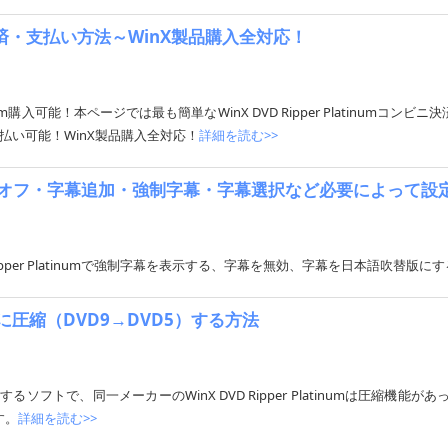
ンビニ決済・支払い方法～WinX製品購入全対応！
tinum購入可能！本ページでは最も簡単なWinX DVD Ripper Plati
い可能！WinX製品購入全対応！
詳細を読む>>
定方法： 字幕オフ・字幕追加・強制字幕・字幕選択など必要によって設
nX DVD Ripper Platinumで強制字幕を表示する、字幕を無効、字幕を日本語吹替
面1層に圧縮（DVD9→DVD5）する方法
Dに複製するソフトで、同一メーカーのWinX DVD Ripper Platinumは圧縮
す。
詳細を読む>>