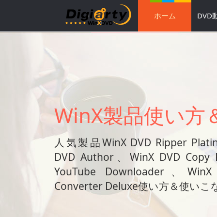
ホーム
DVD
WinX製品使い方
人気製品WinX DVD Ripper Plat
DVD Author、WinX DVD Copy
YouTube Downloader、WinX
Converter Deluxe使い方＆使