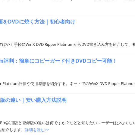
グした動画をDVDに焼く方法｜初心者向け
事では、すばやく手軽にWinX DVD Ripper PlatinumからDVD書き込み方
latinum評判：簡単にコピーガード付きDVDコピー可能！
 Ripper Platinum評価や使用感想を紹介する。ネットでのWinX DVD Ripper 
と登録版の違い｜安い購入方法説明
D Copy Pro試用版と登録版の違いは何ですか？などと知りたいユーザーは少なくな
法も紹介します。
詳細を読む>>