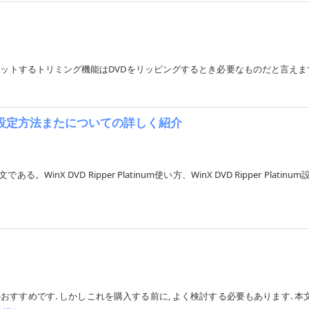
トリミング機能はDVDをリッピングするとき必要なものだと言えます｡本文ではWi
集方法、設定方法またについての詳しく紹介
る。WinX DVD Ripper Platinum使い方、WinX DVD Ripper Plati
優先のおすすめです. しかしこれを購入する前に, よく検討する必要もあります. 本文