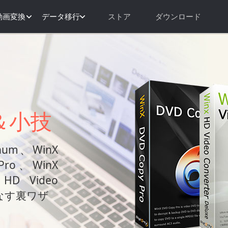
動画変換
データ移行
ストア
ダウンロード
＆小技
inum、WinX
 Pro、WinX
 HD Video
いこなす裏ワザ