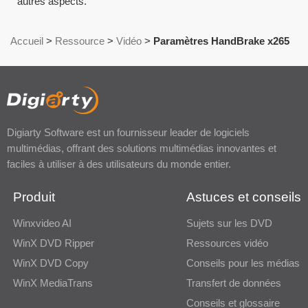
autres aspects.
Accueil
>
Ressource
>
Vidéo
>
Paramètres HandBrake x265
Digiarty Software est un fournisseur leader de logiciels
multimédias, offrant des solutions multimédias innovantes et
faciles à utiliser à des utilisateurs du monde entier.
Produit
Astuces et conseils
Winxvideo AI
Sujets sur les DVD
WinX DVD Ripper
Ressources vidéo
WinX DVD Copy
Conseils pour les médias
WinX MediaTrans
Transfert de données
Conseils et glossaire