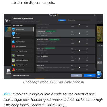
création de diaporamas, etc.
Encodage vidéo X265 via Winxvideo AI
x265
: x265 est un logiciel libre à code source ouvert et une
bibliothèque pour l'encodage de vidéos à l'aide de la norme High
Efficiency Video Coding (HEVC/H.265)...