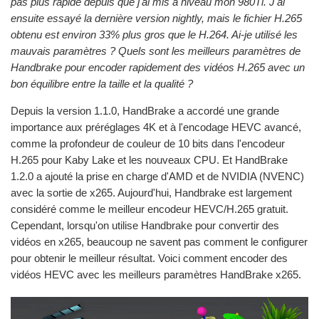
pas plus rapide depuis que j'ai mis à niveau mon 980Ti. J'ai
ensuite essayé la dernière version nightly, mais le fichier H.265
obtenu est environ 33% plus gros que le H.264. Ai-je utilisé les
mauvais paramètres ? Quels sont les meilleurs paramètres de
Handbrake pour encoder rapidement des vidéos H.265 avec un
bon équilibre entre la taille et la qualité ?
Depuis la version 1.1.0, HandBrake a accordé une grande
importance aux préréglages 4K et à l'encodage HEVC avancé,
comme la profondeur de couleur de 10 bits dans l'encodeur
H.265 pour Kaby Lake et les nouveaux CPU. Et HandBrake
1.2.0 a ajouté la prise en charge d'AMD et de NVIDIA (NVENC)
avec la sortie de x265. Aujourd'hui, Handbrake est largement
considéré comme le meilleur encodeur HEVC/H.265 gratuit.
Cependant, lorsqu'on utilise Handbrake pour convertir des
vidéos en x265, beaucoup ne savent pas comment le configurer
pour obtenir le meilleur résultat. Voici comment encoder des
vidéos HEVC avec les meilleurs paramètres HandBrake x265.