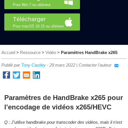
Pour Win 7 ou ultérieur
Télécharger
Pour macOS 10.15 ou ultérieur
Accueil
>
Ressource
>
Vidéo
>
Paramètres HandBrake x265
Publié par
Tony Castley
-
29 mars 2022
|
Contacter l'auteur
Paramètres de HandBrake x265 pour
l'encodage de vidéos x265/HEVC
Q : J'utilise handbrake pour transcoder des vidéos, mais il n'est