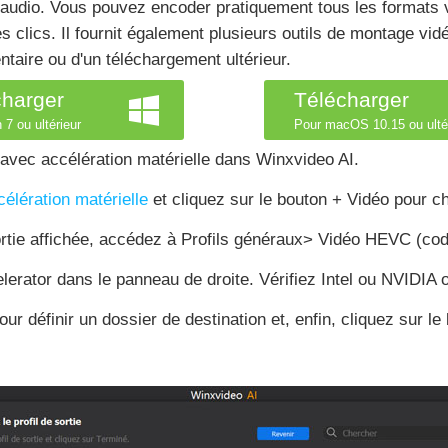
 / audio. Vous pouvez encoder pratiquement tous les format
clics. Il fournit également plusieurs outils de montage vi
aire ou d'un téléchargement ultérieur.
charger
Télécharger
 7 ou ultérieur
Pour macOS 10.15 ou ulté
vec accélération matérielle dans Winxvideo AI.
lération matérielle
et cliquez sur le bouton + Vidéo pour ch
 sortie affichée, accédez à Profils généraux> Vidéo HEVC (c
erator dans le panneau de droite. Vérifiez Intel ou NVIDIA
ur définir un dossier de destination et, enfin, cliquez sur l