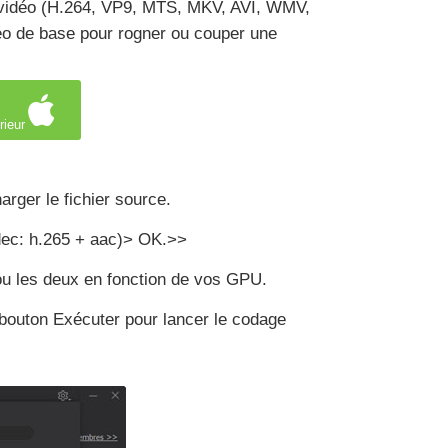
s vidéo (H.264, VP9, MTS, MKV, AVI, WMV,
déo de base pour rogner ou couper une
rieur
arger le fichier source.
odec: h.265 + aac)> OK.>>
 ou les deux en fonction de vos GPU.
e bouton Exécuter pour lancer le codage