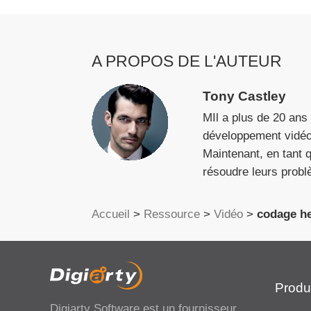
A PROPOS DE L'AUTEUR
Tony Castley
MIl a plus de 20 ans 
développement vidéo e
Maintenant, en tant q
résoudre leurs probl
Accueil
>
Ressource
>
Vidéo
>
codage he
Produ
Digiarty Software est un fournisseur