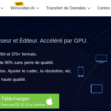
Winxvideo AI
Transfert de Données
Centre
eur et Éditeur. Accéléré par GPU.
64 et 370+ formats.
de 90% sans perte de qualité.
s. Ajuster le codec, la résolution, etc.
 haute qualité.
Télécharger
Pour macOS 10.15 ou ultérieur