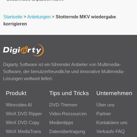
Startseite
>
Anleitungen
>
Stotternde MKV wiedergabe
korrigieren
Digiarty Software ist ein führender Anbieter von Multimedia-
Software, der benutzerfreundliche und innovative Multimedia-
Lösungen weltweit liefert.
Produkt
Tips und Tricks
Unternehmen
Winxvideo AI
DVD-Themen
Über uns
WinX DVD Ripper
Video-Ressourcen
Partner
WinX DVD Copy
Medientipps
Kontaktiere uns
WinX MediaTrans
Datenübertragung
Verkaufs-FAQ