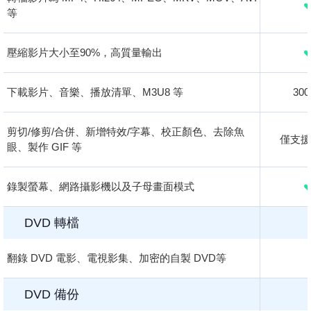
等
壓縮影片大小至90%，高質量輸出
下載影片、音樂、播放清單、M3U8 等
30
剪切/修剪/合併、新增特效/字幕、校正顏色、去除魚
僅支援
眼、製作 GIF 等
錄製螢幕、網路攝影機以及子母畫面模式
DVD 轉檔
翻錄 DVD 電影、電視影集、加密的自製 DVD等
DVD 備份