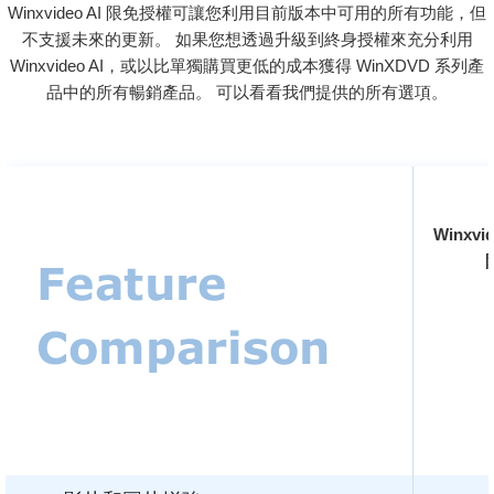
Winxvideo AI 限免授權可讓您利用目前版本中可用的所有功能，但
不支援未來的更新。 如果您想透過升級到終身授權來充分利用
Winxvideo AI，或以比單獨購買更低的成本獲得 WinXDVD 系列產
品中的所有暢銷產品。 可以看看我們提供的所有選項。
Winxvid