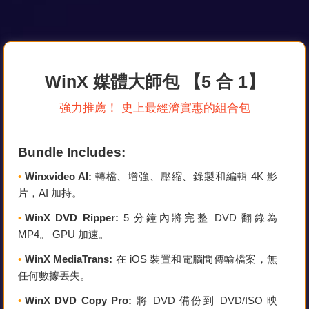
WinX 媒體大師包 【5 合 1】
強力推薦！ 史上最經濟實惠的組合包
Bundle Includes:
•
Winxvideo AI:
轉檔、增強、壓縮、錄製和編輯 4K 影
片，AI 加持。
•
WinX DVD Ripper:
5 分鐘內將完整 DVD 翻錄為
MP4。 GPU 加速。
•
WinX MediaTrans:
在 iOS 裝置和電腦間傳輸檔案，無
任何數據丟失。
•
WinX DVD Copy Pro:
將 DVD 備份到 DVD/ISO 映