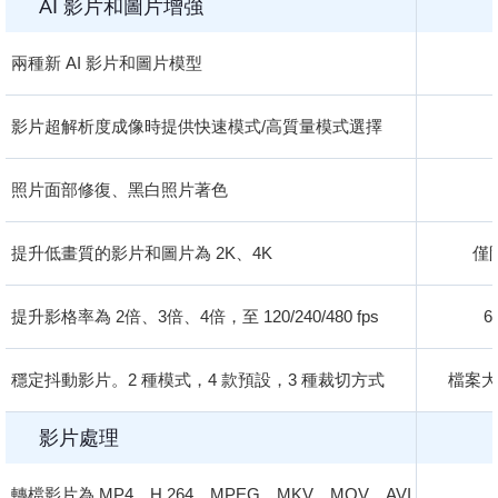
AI 影片和圖片增強
兩種新 AI 影片和圖片模型
影片超解析度成像時提供快速模式/高質量模式選擇
照片面部修復、黑白照片著色
提升低畫質的影片和圖片為 2K、4K
僅
提升影格率為 2倍、3倍、4倍，至 120/240/480 fps
6
穩定抖動影片。2 種模式，4 款預設，3 種裁切方式
檔案大
影片處理
轉檔影片為 MP4、H.264、MPEG、MKV、MOV、AVI