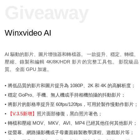
Giveaway
Winxvideo AI
AI 驅動的影片、圖片增強器和轉檔器。 一款提升、穩定、轉檔、
壓縮、錄製和編輯 4K/8K/HDR 影片的完整工具包。 影院級品
質。 全面 GPU 加速。
•
將低品質的影片和圖片提升為 1080P、2K 和 4K 的高解析度；
•
穩定 GoPro、手機、無人機或手持相機拍攝的抖動影片；
•
將影片的影格率提升至 60fps/120fps，可用於製作慢動作影片；
•
【V.3.5新增】
照片面部修復，黑白照片著色；
•
轉檔和壓縮 MOV、MKV、AVI、MP4 已經其他任何其他影片；
•
從螢幕、網路攝影機或子母畫面錄製教學課程、遊戲影片等；