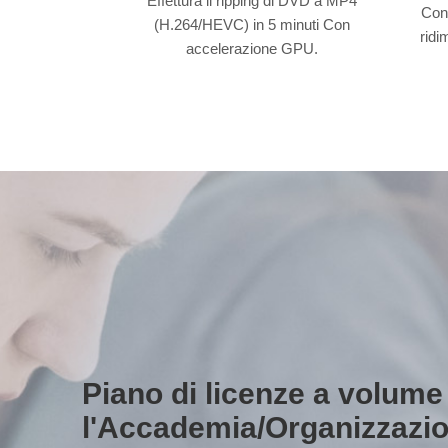
Effettura il ripping di DVD a MP4
Conv
(H.264/HEVC) in 5 minuti Con
ridi
accelerazione GPU.
Piano di licenze a volume
l'Accademia/Organizzazi