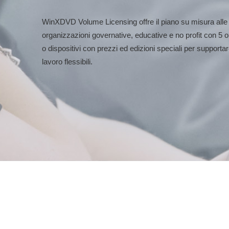
WinXDVD Volume Licensing offre il piano su misura alle
organizzazioni governative, educative e no profit con 5 o 
o dispositivi con prezzi ed edizioni speciali per supportare 
lavoro flessibili.