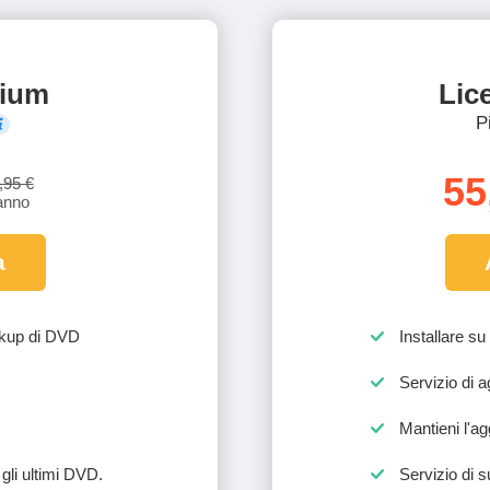
mium
Lic
P
55
,95 €
anno
a
ackup di DVD
Installare s
Servizio di a
Mantieni l'a
gli ultimi DVD.
Servizio di s