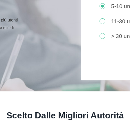
5-10 un
più utenti
11-30 u
stili di
> 30 un
Scelto Dalle Migliori Autorità