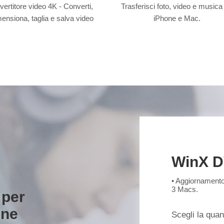
ertitore video 4K - Converti,
Trasferisci foto, video e musica 
mensiona, taglia e salva video
iPhone e Mac.
WinX D
• Aggiornamento 
3 Macs.
 per
one
Scegli la quan