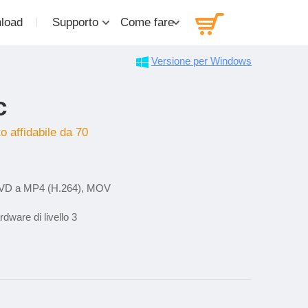
load
Supporto
Come fare
Versione per Windows
c
o affidabile da 70
 DVD a MP4 (H.264), MOV
dware di livello 3