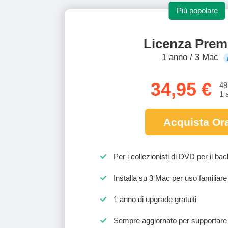
Più popolare
Licenza Pre
1 anno / 3 Mac
34,95 €
49
1 
Acquista Or
Per i collezionisti di DVD per il b
Installa su 3 Mac per uso familiare
1 anno di upgrade gratuiti
Sempre aggiornato per supportare 