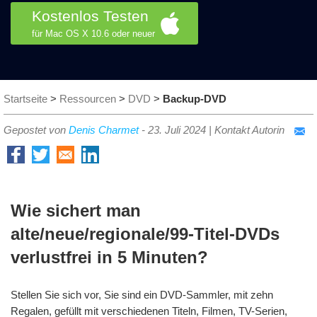
Kostenlos Testen
für Mac OS X 10.6 oder neuer
Startseite
>
Ressourcen
>
DVD
>
Backup-DVD
Gepostet von
Denis Charmet
-
23. Juli 2024
|
Kontakt Autorin
Wie sichert man
alte/neue/regionale/99-Titel-DVDs
verlustfrei in 5 Minuten?
Stellen Sie sich vor, Sie sind ein DVD-Sammler, mit zehn
Regalen, gefüllt mit verschiedenen Titeln, Filmen, TV-Serien,