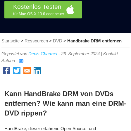
Kostenlos Testen
für Mac OS X 10.6 oder neuer
Startseite
>
Ressourcen
>
DVD
>
Handbrake DRM entfernen
Gepostet von
Denis Charmet
-
26. September 2024
|
Kontakt
Autorin
Kann HandBrake DRM von DVDs
entfernen? Wie kann man eine DRM-
DVD rippen?
HandBrake, dieser erfahrene Open-Source- und