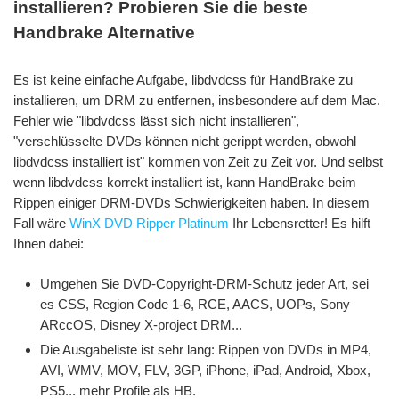
installieren? Probieren Sie die beste
Handbrake Alternative
Es ist keine einfache Aufgabe, libdvdcss für HandBrake zu
installieren, um DRM zu entfernen, insbesondere auf dem Mac.
Fehler wie "libdvdcss lässt sich nicht installieren",
"verschlüsselte DVDs können nicht gerippt werden, obwohl
libdvdcss installiert ist" kommen von Zeit zu Zeit vor. Und selbst
wenn libdvdcss korrekt installiert ist, kann HandBrake beim
Rippen einiger DRM-DVDs Schwierigkeiten haben. In diesem
Fall wäre
WinX DVD Ripper Platinum
Ihr Lebensretter! Es hilft
Ihnen dabei:
Umgehen Sie DVD-Copyright-DRM-Schutz jeder Art, sei
es CSS, Region Code 1-6, RCE, AACS, UOPs, Sony
ARccOS, Disney X-project DRM...
Die Ausgabeliste ist sehr lang: Rippen von DVDs in MP4,
AVI, WMV, MOV, FLV, 3GP, iPhone, iPad, Android, Xbox,
PS5... mehr Profile als HB.