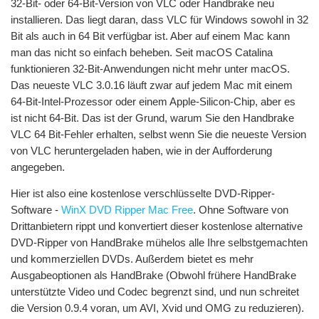
32-Bit- oder 64-Bit-Version von VLC oder Handbrake neu
installieren. Das liegt daran, dass VLC für Windows sowohl in 32
Bit als auch in 64 Bit verfügbar ist. Aber auf einem Mac kann
man das nicht so einfach beheben. Seit macOS Catalina
funktionieren 32-Bit-Anwendungen nicht mehr unter macOS.
Das neueste VLC 3.0.16 läuft zwar auf jedem Mac mit einem
64-Bit-Intel-Prozessor oder einem Apple-Silicon-Chip, aber es
ist nicht 64-Bit. Das ist der Grund, warum Sie den Handbrake
VLC 64 Bit-Fehler erhalten, selbst wenn Sie die neueste Version
von VLC heruntergeladen haben, wie in der Aufforderung
angegeben.
Hier ist also eine kostenlose verschlüsselte DVD-Ripper-
Software -
WinX DVD Ripper Mac Free
. Ohne Software von
Drittanbietern rippt und konvertiert dieser kostenlose alternative
DVD-Ripper von HandBrake mühelos alle Ihre selbstgemachten
und kommerziellen DVDs. Außerdem bietet es mehr
Ausgabeoptionen als HandBrake (Obwohl frühere HandBrake
unterstützte Video und Codec begrenzt sind, und nun schreitet
die Version 0.9.4 voran, um AVI, Xvid und OMG zu reduzieren).