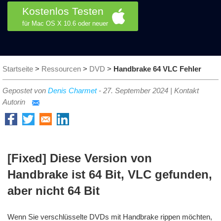
Kostenlos Testen
für Mac OS X 10.6 oder neuer
Startseite
>
Ressourcen
>
DVD
>
Handbrake 64 VLC Fehler
Gepostet von
Denis Charmet
-
27. September 2024
|
Kontakt
Autorin
[Fixed] Diese Version von
Handbrake ist 64 Bit, VLC gefunden,
aber nicht 64 Bit
Wenn Sie verschlüsselte DVDs mit Handbrake rippen möchten,