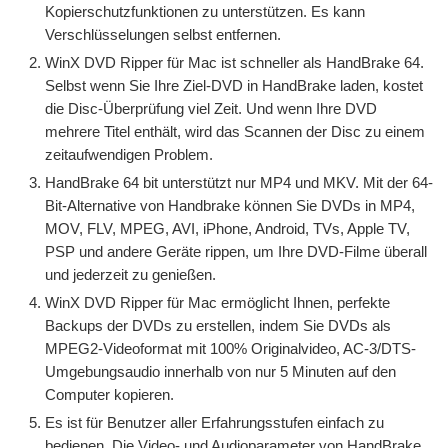
Kopierschutzfunktionen zu unterstützen. Es kann
Verschlüsselungen selbst entfernen.
WinX DVD Ripper für Mac ist schneller als HandBrake 64.
Selbst wenn Sie Ihre Ziel-DVD in HandBrake laden, kostet
die Disc-Überprüfung viel Zeit. Und wenn Ihre DVD
mehrere Titel enthält, wird das Scannen der Disc zu einem
zeitaufwendigen Problem.
HandBrake 64 bit unterstützt nur MP4 und MKV. Mit der 64-
Bit-Alternative von Handbrake können Sie DVDs in MP4,
MOV, FLV, MPEG, AVI, iPhone, Android, TVs, Apple TV,
PSP und andere Geräte rippen, um Ihre DVD-Filme überall
und jederzeit zu genießen.
WinX DVD Ripper für Mac ermöglicht Ihnen, perfekte
Backups der DVDs zu erstellen, indem Sie DVDs als
MPEG2-Videoformat mit 100% Originalvideo, AC-3/DTS-
Umgebungsaudio innerhalb von nur 5 Minuten auf den
Computer kopieren.
Es ist für Benutzer aller Erfahrungsstufen einfach zu
bedienen. Die Video- und Audioparameter von HandBrake