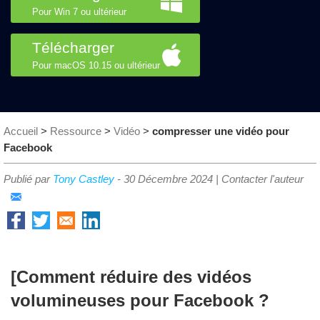
Pour Win 7 ou ultérieur
Télécharger
Pour macOS 10.15 ou ultérieur
Accueil
>
Ressource
>
Vidéo
>
compresser une vidéo pour
Facebook
Publié par
Tony Castley
-
30 Décembre 2024
|
Contacter l'auteur
[Comment réduire des vidéos
volumineuses pour Facebook ?