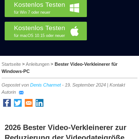
Kostenlos Testen
für Win 7 oder neuer
Kostenlos Testen
für macOS 10.15 oder neuer
Startseite
>
Anleitungen
>
Bester Video-Verkleinerer für
Windows-PC
Gepostet von
Denis Charmet
-
19. September 2024
|
Kontakt
Autorin
2026 Bester Video-Verkleinerer zur
Reduzierung der Videodateigröße