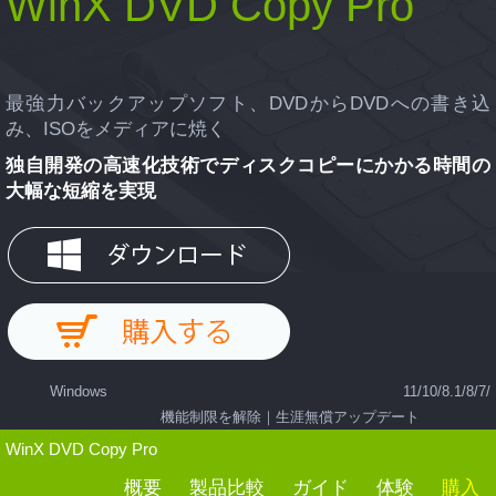
WinX DVD Copy Pro
最強力バックアップソフト、DVDからDVDへの書き込
み、ISOをメディアに焼く
独自開発の高速化技術でディスクコピーにかかる時間の
大幅な短縮を実現
Windows 11/10/8.1/8/7/
機能制限を解除｜生涯無償アップデート
WinX DVD Copy Pro
概要
製品比較
ガイド
体験
購入