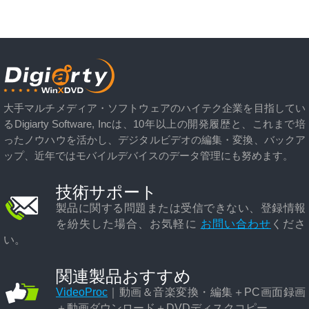
大手マルチメディア・ソフトウェアのハイテク企業を目指してい
るDigiarty Software, Incは、10年以上の開発履歴と、これまで培
ったノウハウを活かし、デジタルビデオの編集・変換、バックア
ップ、近年ではモバイルデバイスのデータ管理にも努めます。
技術サポート
製品に関する問題または受信できない、登録情報
を紛失した場合、お気軽に
お問い合わせ
くださ
い。
関連製品おすすめ
VideoProc
｜動画＆音楽変換・編集＋PC画面録画
＋動画ダウンロード＋DVDディスクコピー