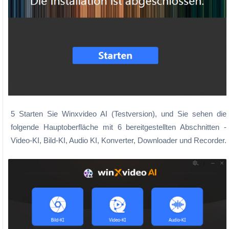
5 Starten Sie Winxvideo AI (Testversion), und Sie sehen die
folgende Hauptoberfläche mit 6 bereitgestellten Abschnitten -
Video-KI, Bild-KI, Audio KI, Konverter, Downloader und Recorder.