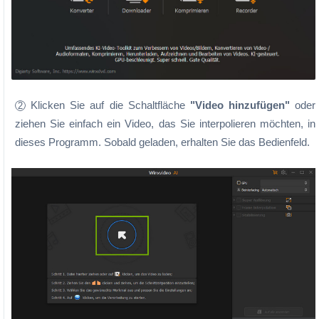
Klicken Sie auf die Schaltfläche
"Video hinzufügen"
oder
2
ziehen Sie einfach ein Video, das Sie interpolieren möchten, in
dieses Programm. Sobald geladen, erhalten Sie das Bedienfeld.