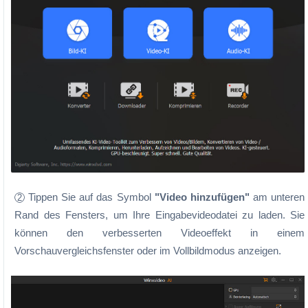
Tippen Sie auf das Symbol
"Video hinzufügen"
am unteren
2
Rand des Fensters, um Ihre Eingabevideodatei zu laden. Sie
können den verbesserten Videoeffekt in einem
Vorschauvergleichsfenster oder im Vollbildmodus anzeigen.