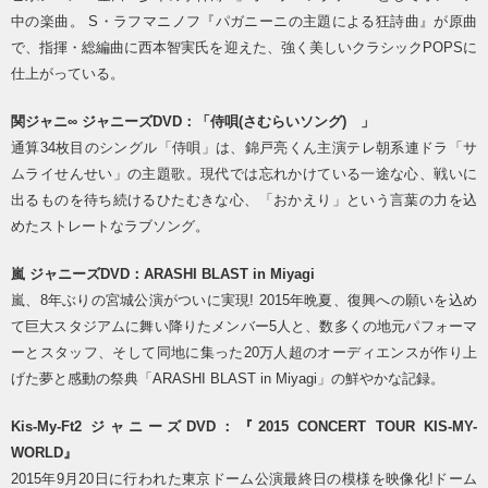
中の楽曲。 S・ラフマニノフ『パガニーニの主題による狂詩曲』が原曲
で、指揮・総編曲に西本智実氏を迎えた、強く美しいクラシックPOPSに
仕上がっている。
関ジャニ∞ ジャニーズDVD：「侍唄(さむらいソング) 」
通算34枚目のシングル「侍唄」は、錦戸亮くん主演テレ朝系連ドラ「サ
ムライせんせい」の主題歌。現代では忘れかけている一途な心、戦いに
出るものを待ち続けるひたむきな心、「おかえり」という言葉の力を込
めたストレートなラブソング。
嵐 ジャニーズDVD：ARASHI BLAST in Miyagi
嵐、8年ぶりの宮城公演がついに実現! 2015年晩夏、復興への願いを込め
て巨大スタジアムに舞い降りたメンバー5人と、数多くの地元パフォーマ
ーとスタッフ、そして同地に集った20万人超のオーディエンスが作り上
げた夢と感動の祭典「ARASHI BLAST in Miyagi」の鮮やかな記録。
Kis-My-Ft2 ジャニーズDVD：『2015 CONCERT TOUR KIS-MY-
WORLD』
2015年9月20日に行われた東京ドーム公演最終日の模様を映像化!ドーム