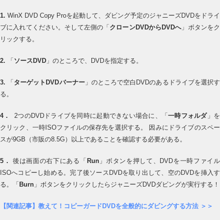
1.
WinX DVD Copy Proを起動して、ダビング予定のジャニーズDVDをドライ
ブに入れてください。そして左側の「
クローンDVDからDVDへ
」ボタンを
リックする。
2.
「
ソースDVD
」のところで、DVDを指定する。
3.
「
ターゲットDVDバーナー
」のところで空白DVDのあるドライブを選択
る。
4．
2つのDVDドライブを同時に起動できない場合に、「
一時フォルダ
」
クリック、一時ISOファイルの保存先を選択する。 因みにドライブのスペー
スが9GB（市販の8.5G）以上であることを確認する必要がある。
5
．
後は画面の右下にある「
Run
」ボタンを押して、DVDを一時ファイ
ISOへコピーし始める。完了後ソースDVDを取り出して、空のDVDを挿入す
る。「
Burn
」ボタンをクリックしたらジャニーズDVDダビングが実行する！
【関連記事】教えて！コピーガードDVDを全般的にダビングする方法 ＞＞