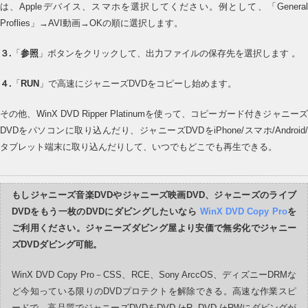
は、Appleデバイス、スマホを選択してください。例として、「General
Proflies」→AVI動画→OKの順に選択します。
３.
「
参照
」ボタンをクリックして、出力ファイルの保存先を選択します 。
４.
「
RUN
」で高速にジャニーズDVDをコピーし始めます。
その他、WinX DVD Ripper Platinumを使って、コピーガード付きジャニーズ
DVDをパソコンに取り込んだり、ジャニーズDVDをiPhone/スマホ/Android/
タブレット端末に取り込んだりして、いつでもどこでも再生できる。
もしジャニーズ音楽DVDやジャニーズ映画DVD、ジャニーズのライブ
DVDをもう一枚のDVDにダビングしたいなら
WinX DVD Copy Pro
を
ご利用ください。ジャニーズダビング屋より安価で無劣化でジャニー
ズDVDダビング可能。
WinX DVD Copy Pro－CSS、RCE、Sony ArccOS、ディズニーDRMな
ど今知っている限りのDVDプロテクトを解除できる。高速な作業スピ
ードで、高品質でジャニーズDVDをDVD-/+R, DVD-/+RWにダビングが