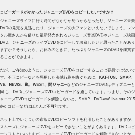
コピーガードがかかったジャニーズDVDをコピーしたいですか？
ジャニーズライブに行く時間がなかなか見つからなったり、ジャニーズ音楽
DVDの発売を見逃したり、ジャニーズの大ファンといえないでしょう。レン
タル屋さんから借りた最新発売されるジャニーズ音楽DVDやジャニーズ映画
DVD、ジャニーズのライブDVDをコピーして珍蔵したいと思ったことがあり
ますか？そうしたら、お休みのときに、たっぷりジャニーズのDVDを鑑賞す
ることができます。
だが、ご存知のように、ジャニーズDVDをコピーすることは容易ではないで
す。不正コピーなどを悪用した海賊行為を防ぐために、
KAT-TUN、SMAP
V6、NEWS、嵐、WEST、関ジャニ∞
などのジャニーズDVDはディズニーと
同 じ、DVDにジャニーズDVDコピーガードを施しています。つまり、そのジ
ャニーズDVDコピーガードを解除しないと、SMAP DVDやv6 live tour 2015
dvd コピーなどはほとんど不可能です。
ネット上でいくつかの市販DVDコピーソフトを利用したことがありますが、
スムーズにジャニーズDVDをコピーできないことがよくあります。DVDコピ
ーソフトといいますが、ジャニーズDVDコピーガードを解除できないとか、