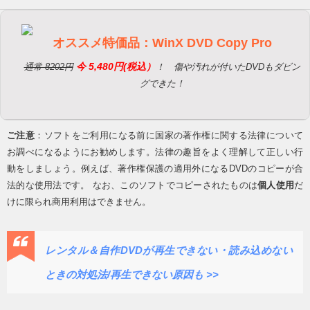
オススメ特価品：WinX DVD Copy Pro
今 5,480円(税込）
通常 8202円
！ 傷や汚れが付いたDVDもダビン
グできた！
ご注意
：ソフトをご利用になる前に国家の著作権に関する法律について
お調べになるようにお勧めします。法律の趣旨をよく理解して正しい行
動をしましょう。例えば、著作権保護の適用外になるDVDのコピーが合
法的な使用法です。 なお、このソフトでコピーされたものは
個人使用
だ
けに限られ商用利用はできません。
レンタル＆自作DVDが再生できない・読み込めない
ときの対処法/再生できない原因も >>