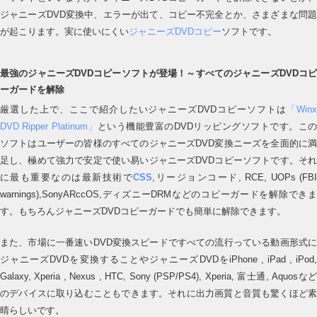
ジャニーズDVD変換中、エラーが出て、コピー不完全とか、さまざまな問題
が起こります。実に使いにくい
ジャニーズDVDコピー
ソフトです。
最強のジャニーズDVDコピーソフトが登場！～すべてのジャニーズDVDコピ
ーガードを解除
厳選した上で、ここで紹介したいジャニーズDVDコピーソフトは
「Win
DVD Ripper Platinum」
という機能豊富のDVDリッピングソフトです。こ
ソフトはユーザーの皆様のすべてのジャニーズDVD変換ニーズを全面的に満
足し、極めて強力で安定で使い易いジャニーズDVDコピーソフトです。それ
に最も重要なのは最新技術で
CSS
,リージョンコード, RCE, UOPs (FB
warnings),SonyARccOS,ディズニーDRMなどのコピーガードを解除できま
す。もちろんジャニーズDVDコピーガードでも簡単に解除できます。
また、市場に一番速いDVD変換スピードですべての流行っている動画形式に
ジャニーズDVDを変換することやジャニーズDVDをiPhone , iPad , iPod,
Galaxy, Xperia , Nexus , HTC, Sony (PSP/PS4), Xperia, 富士通, Aquosなど
のデバイスに取り込むこともできます。それに出力画質と音質も驚くほど素
晴らしいです。