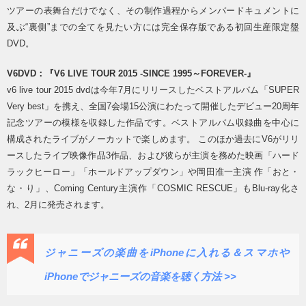
ツアーの表舞台だけでなく、その制作過程からメンバードキュメントに
及ぶ“裏側”までの全てを見たい方には完全保存版である初回生産限定盤
DVD。
V6DVD：『V6 LIVE TOUR 2015 -SINCE 1995～FOREVER-』
v6 live tour 2015 dvdは今年7月にリリースしたベストアルバム「SUPER
Very best」を携え、全国7会場15公演にわたって開催したデビュー20周年
記念ツアーの模様を収録した作品です。ベストアルバム収録曲を中心に
構成されたライブがノーカットで楽しめます。 このほか過去にV6がリリ
ースしたライブ映像作品3作品、および彼らが主演を務めた映画「ハード
ラックヒーロー」「ホールドアップダウン」や岡田准一主演 作「おと・
な・り」、Coming Century主演作「COSMIC RESCUE」もBlu-ray化さ
れ、2月に発売されます。
ジャニーズの楽曲をiPhoneに入れる＆スマホや
iPhoneでジャニーズの音楽を聴く方法 >>