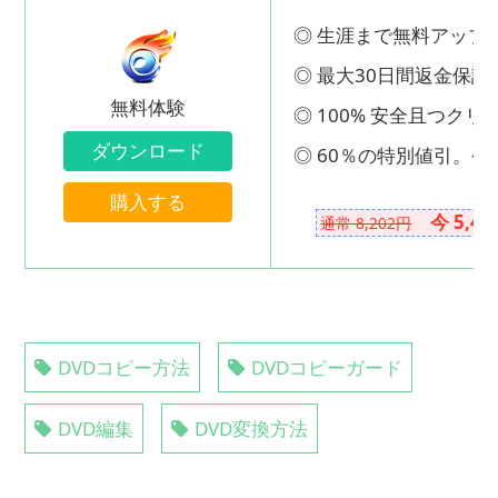
◎ 生涯まで無料アップ
◎ 最大30日間返金保証
無料体験
◎ 100% 安全且つクリ
ダウンロード
◎ 60％の特別値引。今
購入する
今 5,4
通常 8,202円
DVDコピー方法
DVDコピーガード
DVD編集
DVD変換方法