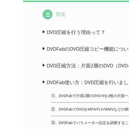
目次
DVD圧縮を行う理由って？
DVDFabのDVD圧縮コピー機能につ
DVD圧縮方法：片面2層のDVD（DVD
DVDFab使い方：DVD圧縮を行いま
①、DVDFabで片面2層のDVD-9を2枚の片面
②、DVDFabでDVDをMP4/FLV/WMVな
③、DVDFabでパラメーター設定を調整する