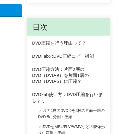
目次
DVD圧縮を行う理由って？
DVDFabのDVD圧縮コピー機能
DVD圧縮方法：片面2層の
DVD（DVD-9）を片面1層の
DVD（DVD-5）に圧縮？
DVDFab使い方：DVD圧縮を行いま
しょう
片面2層のDVD-9を2枚の片面一層の
＞
DVD-5に分割・圧縮
DVDをMP4/FLV/WMVなどの映像形
＞
式に変換・圧縮