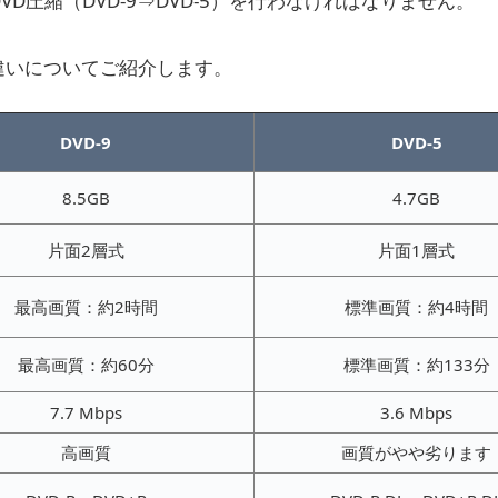
圧縮（DVD-9⇒DVD-5）を行わなければなりません。
5の違いについてご紹介します。
DVD-9
DVD-5
8.5GB
4.7GB
片面2層式
片面1層式
最高画質：約2時間
標準画質：約4時間
最高画質：約60分
標準画質：約133分
7.7 Mbps
3.6 Mbps
高画質
画質がやや劣ります