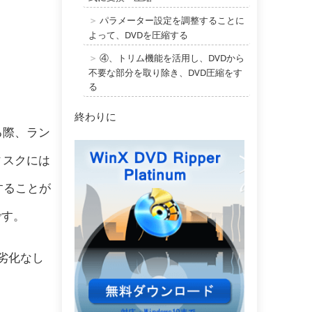
パラメーター設定を調整することに
＞
よって、DVDを圧縮する
④、トリム機能を活用し、DVDから
＞
不要な部分を取り除き、DVD圧縮をす
る
終わりに
る際、ラン
ィスクには
することが
です。
劣化なし