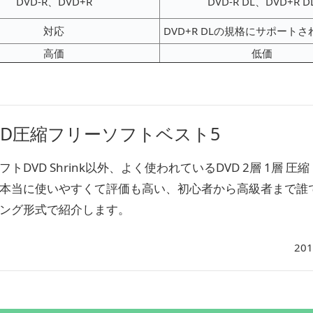
DVD-R、DVD+R
DVD-R DL、DVD+R D
対応
DVD+R DLの規格にサポート
高価
低価
VD圧縮フリーソフトベスト5
トDVD Shrink以外、よく使われているDVD 2層 1層 圧縮
本当に使いやすくて評価も高い、初心者から高級者まで誰
ング形式で紹介します。
201