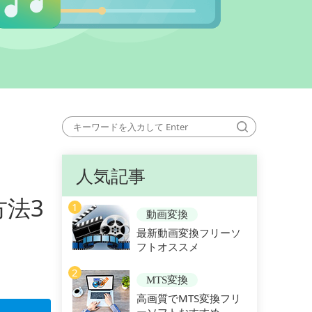
人気記事
方法3
1
動画変換
最新動画変換フリーソ
フトオススメ
2
MTS変換
高画質でMTS変換フリ