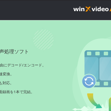
声処理ソフト
自由にデコード/エンコード。
高速変換。
も対応。
面録画を1本で完結。